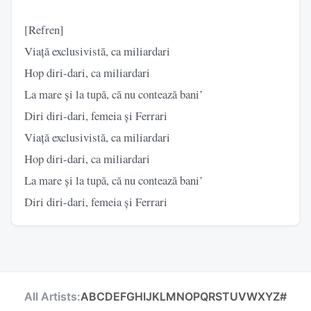
[Refren]
Viață exclusivistă, ca miliardari
Hop diri-dari, ca miliardari
La mare și la tupă, că nu contează bani’
Diri diri-dari, femeia și Ferrari
Viață exclusivistă, ca miliardari
Hop diri-dari, ca miliardari
La mare și la tupă, că nu contează bani’
Diri diri-dari, femeia și Ferrari
All Artists:
A
B
C
D
E
F
G
H
I
J
K
L
M
N
O
P
Q
R
S
T
U
V
W
X
Y
Z
#