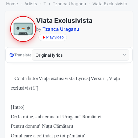
Home
Artists
T
Tzanca Uraganu
Viata Exclusivista
Viata Exclusivista
by
Tzanca Uraganu
Play video
Translate
1 ContributorViață exclusivistă Lyrics[Versuri „Viață
exclusivistă”]
[Intro]
De la mine, subsemnatul Uraganu’ României
Pentru domnu’ Nuțu Cămătaru
Omul care a colindat pe tot pământu’