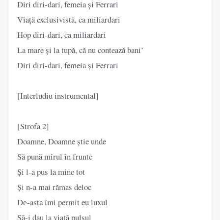
Diri diri-dari, femeia și Ferrari
Viață exclusivistă, ca miliardari
Hop diri-dari, ca miliardari
La mare și la tupă, că nu contează bani’
Diri diri-dari, femeia și Ferrari
[Interludiu instrumental]
[Strofa 2]
Doamne, Doamne știe unde
Să pună mirul în frunte
Și l-a pus la mine tot
Și n-a mai rămas deloc
Dе-asta îmi permit eu luxul
Să-i dau la viață pulsul