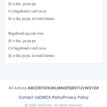
Și o duc, pa pa pa
Ce bagabond o ard cu ea
Și o duc pa pa, în toată lumea
Bagabond așa mă vrea
Și o duc, pa pa pa
Ce bagabond o ard cu ea
Și o duc pa pa, în toată lumea
All Artists:
A
B
C
D
E
F
G
H
I
J
K
L
M
N
O
P
Q
R
S
T
U
V
W
X
Y
Z
#
Contact Us
DMCA Policy
Privacy Policy
© 2026
«lyrics.lol»
. All rights reserved.