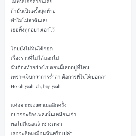
ไม่ทันบอกลากันเลย
ถ้ามันเป็นครั้งสุดท้าย
ทำไมไม่ลาฉันเลย
เธอทิ้งทุกอย่างเอาไว้
โดยยังไม่ทันได้กอด
เรื่องราวที่ไม่ได้บอกไป
ฉันต้องทำอย่างไร ตอนนี้เธออยู่ที่ไหน
เพราะเจ็บกว่าการร่ำลา คือการที่ไม่ได้บอกลา
Ho-oh yeah, oh, hey-yeah
แค่อยากมองตาเธออีกครั้ง
อยากจะร้องเพลงนั้นเหมือนเก่า
พอไม่มีเธอแล้วช่างเหงา
เธอจะคิดเหมือนฉันหรือเปล่า