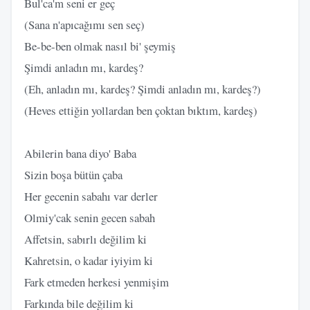
Bul'ca'm seni er geç
(Sana n'apıcağımı sen seç)
Be-be-ben olmak nasıl bi' şeymiş
Şimdi anladın mı, kardeş?
(Eh, anladın mı, kardeş? Şimdi anladın mı, kardeş?)
(Heves ettiğin yollardan ben çoktan bıktım, kardeş)
Abilerin bana diyo' Baba
Sizin boşa bütün çaba
Her gecenin sabahı var derler
Olmiy'cak senin gecen sabah
Affetsin, sabırlı değilim ki
Kahretsin, o kadar iyiyim ki
Fark etmeden herkesi yenmişim
Farkında bile değilim ki