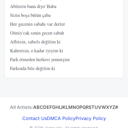
Abilerin bana diyo' Baba
Sizin boşa bütün çaba
Her gecenin sabahı var derler
Olmiy'cak senin gecen sabah
Affetsin, sabırlı değilim ki
Kahretsin, o kadar iyiyim ki
Fark etmeden herkesi yenmişim
Farkında bile değilim ki
All Artists:
A
B
C
D
E
F
G
H
I
J
K
L
M
N
O
P
Q
R
S
T
U
V
W
X
Y
Z
#
Contact Us
DMCA Policy
Privacy Policy
© 2026
«lyrics.lol»
. All rights reserved.