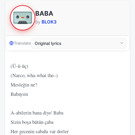
BABA
by
BLOK3
Translate
(Ü-ü-üç)
(Narco, wha-what the–)
Mesleğin ne?
Babayım
A-abilerin bana diyo' Baba
Sizin boşa bütün çaba
Her gecenin sabahı var derler