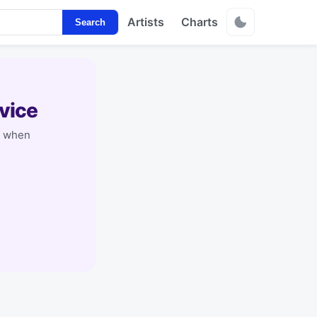
Artists
Charts
Search
vice
y when