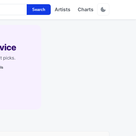
Artists
Charts
Search
vice
t picks.
ls