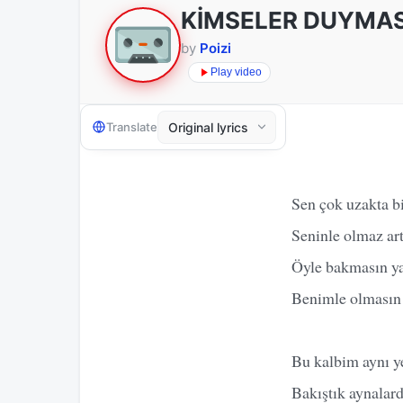
KİMSELER DUYMAS
by
Poizi
Play video
Translate
Sen çok uzakta bi
Seninle olmaz ar
Öyle bakmasın ya
Benimle olmasın
Bu kalbim aynı y
Bakıştık aynalard