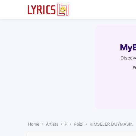
MyB
Discove
P
Home
Artists
P
Poizi
KİMSELER DUYMASIN