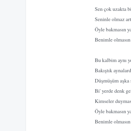
Sen çok uzakta bi
Seninle olmaz ar
Öyle bakmasın ya
Benimle olmasın
Bu kalbim aynı y
Bakıştık aynalard
Düşmüşüm aşka sen
Bi' yerde denk ge
Kimseler duymas
Öyle bakmasın ya
Benimle olmasın