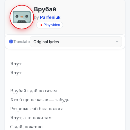
Врубай
by
Parfeniuk
Play video
Translate
Я тут
Я тут
Врубай і дай по газам
Хто б що не казав — забудь
Розриває саб біла полоса
Я тут, а ти поки там
Сідай, покатаю