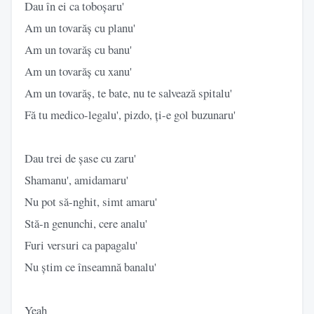
Dau în ei ca toboșaru'
Am un tovarăș cu planu'
Am un tovarăș cu banu'
Am un tovarăș cu xanu'
Am un tovarăș, te bate, nu te salvează spitalu'
Fă tu medico-legalu', pizdo, ți-e gol buzunaru'
Dau trei de șase cu zaru'
Shamanu', amidamaru'
Nu pot să-nghit, simt amaru'
Stă-n genunchi, cere analu'
Furi versuri ca papagalu'
Nu știm ce înseamnă banalu'
Yeah