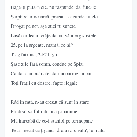
Bagă-ți pula-n ele, nu răspunde, da' fute-le
Șerpii și-o-ncearcă, precaut, ascunde sutele
Drogat pe net, așa auzi tu sunete
Lasă cardeala, vrăjeala, nu vă merg șustele
25, pe la urgențe, mamă, ce-ai?
Trag întruna, 24/7 high
Șase zile fără somn, conduc pe Splai
Cântă c-au pistoale, da-i adoarme un pai
Toți frații cu dosare, fapte ilegale
Râd în față, n-au crezut că sunt în stare
Plictisit să fut într-una panarame
Mă întreabă de ce-i staniol pe termopane
Te-ai înecat ca țiganu', d-aia io-s valu', tu malu'