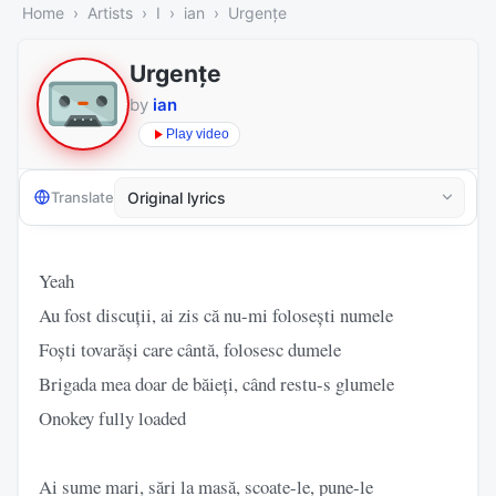
Home
Artists
I
ian
Urgențe
Urgențe
by
ian
Play video
Translate
Yeah
Au fost discuții, ai zis că nu-mi folosești numele
Foști tovarăși care cântă, folosesc dumele
Brigada mea doar de băieți, când restu-s glumele
Onokey fully loaded
Ai sume mari, sări la masă, scoate-le, pune-le