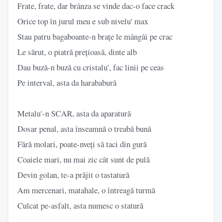
Frate, frate, dar brânza se vinde dac-o face crack
Orice top în jurul meu e sub nivelu' max
Stau patru bagaboante-n brațe le mângâi pe crac
Le sărut, o piatră prețioasă, dinte alb
Dau buză-n buză cu cristalu', fac linii pe ceas
Pe interval, asta da harababură
Metalu'-n SCAR, asta da aparatură
Dosar penal, asta înseamnă o treabă bună
Fără molari, poate-nveți să taci din gură
Coaiele mari, nu mai zic cât sunt de pulă
Devin golan, te-a prăjit o tastatură
Am mercenari, matahale, o întreagă turmă
Culcat pe-asfalt, asta numesc o statură