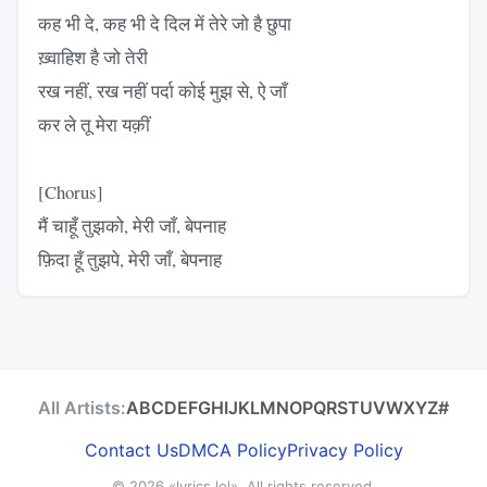
कह भी दे, कह भी दे दिल में तेरे जो है छुपा
ख़्वाहिश है जो तेरी
रख नहीं, रख नहीं पर्दा कोई मुझ से, ऐ जाँ
कर ले तू मेरा यक़ीं
[Chorus]
मैं चाहूँ तुझको, मेरी जाँ, बेपनाह
फ़िदा हूँ तुझपे, मेरी जाँ, बेपनाह
All Artists:
A
B
C
D
E
F
G
H
I
J
K
L
M
N
O
P
Q
R
S
T
U
V
W
X
Y
Z
#
Contact Us
DMCA Policy
Privacy Policy
© 2026
«lyrics.lol»
. All rights reserved.