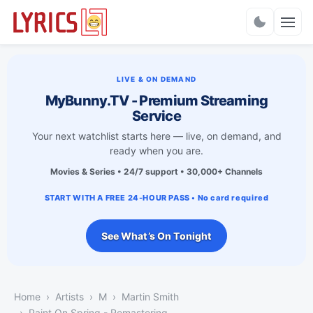
Charts
LIVE & ON DEMAND
MyBunny.TV - Premium Streaming
Service
Your next watchlist starts here — live, on demand, and
ready when you are.
Movies & Series • 24/7 support • 30,000+ Channels
START WITH A FREE 24-HOUR PASS • No card required
See What’s On Tonight
Home
Artists
M
Martin Smith
Paint On Spring - Remastering