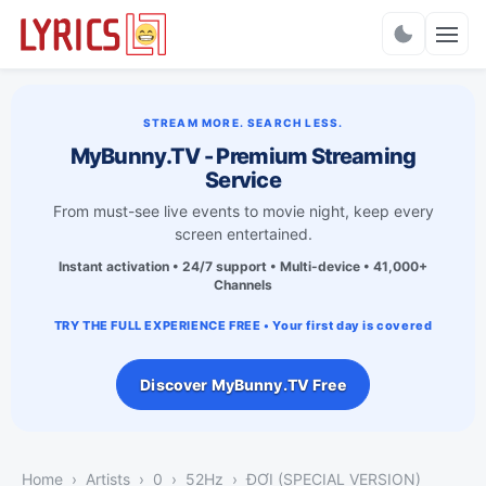
Charts
STREAM MORE. SEARCH LESS.
MyBunny.TV - Premium Streaming
Service
From must-see live events to movie night, keep every
screen entertained.
Instant activation • 24/7 support • Multi-device • 41,000+
Channels
TRY THE FULL EXPERIENCE FREE • Your first day is covered
Discover MyBunny.TV Free
Home
Artists
0
52Hz
ĐỢI (SPECIAL VERSION)