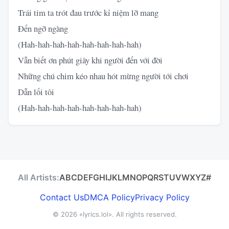
Trái tim ta trót đau trước kỉ niệm lỡ mang
Đến ngỡ ngàng
(Hah-hah-hah-hah-hah-hah-hah-hah)
Vẫn biết ơn phút giây khi người đến với đời
Những chú chim kéo nhau hót mừng người tới chơi
Dẫn lối tôi
(Hah-hah-hah-hah-hah-hah-hah-hah)
All Artists:
A
B
C
D
E
F
G
H
I
J
K
L
M
N
O
P
Q
R
S
T
U
V
W
X
Y
Z
#
Contact Us
DMCA Policy
Privacy Policy
© 2026
«lyrics.lol»
. All rights reserved.