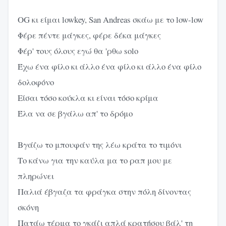
OG κι είμαι lowkey, San Andreas σκάω με το low-low
Φέρε πέντε μάγκες, φέρε δέκα μάγκες
Φέρ' τους όλους εγώ θα 'ρθω solo
Έχω ένα φίλο κι άλλο ένα φίλο κι άλλο ένα φίλο
δολοφόνο
Είσαι τόσο κούκλα κι είναι τόσο κρίμα
Έλα να σε βγάλω απ' το δρόμο
Βγάζω το μπουφάν της λέω κράτα το τιμόνι
Το κάνω για την καύλα μα το ραπ μου με
πληρώνει
Παλιά έβγαζα τα φράγκα στην πόλη δίνοντας
σκόνη
Πατάω τέρμα το γκάζι απλά κρατήσου βάλ' τη