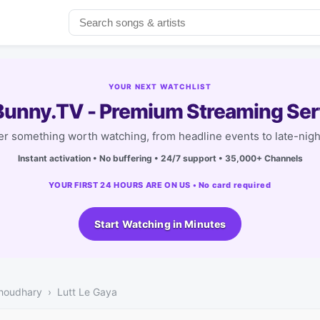
YOUR NEXT WATCHLIST
unny.TV - Premium Streaming Ser
r something worth watching, from headline events to late-nigh
Instant activation • No buffering • 24/7 support • 35,000+ Channels
YOUR FIRST 24 HOURS ARE ON US • No card required
Start Watching in Minutes
houdhary
Lutt Le Gaya