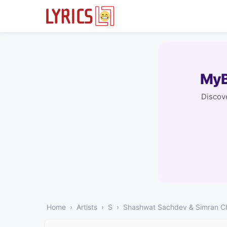
MyB
Discove
Home
Artists
S
Shashwat Sachdev & Simran C