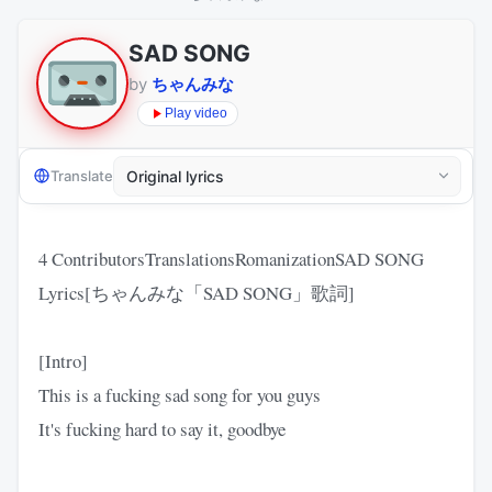
SAD SONG
by
ちゃんみな
Play video
Translate
4 ContributorsTranslationsRomanizationSAD SONG
Lyrics[ちゃんみな「SAD SONG」歌詞]
[Intro]
This is a fucking sad song for you guys
It's fucking hard to say it, goodbye