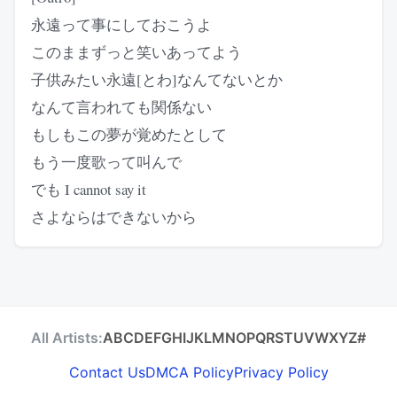
永遠って事にしておこうよ
このままずっと笑いあってよう
子供みたい永遠[とわ]なんてないとか
なんて言われても関係ない
もしもこの夢が覚めたとして
もう一度歌って叫んで
でも I cannot say it
さよならはできないから
All Artists:
A
B
C
D
E
F
G
H
I
J
K
L
M
N
O
P
Q
R
S
T
U
V
W
X
Y
Z
#
Contact Us
DMCA Policy
Privacy Policy