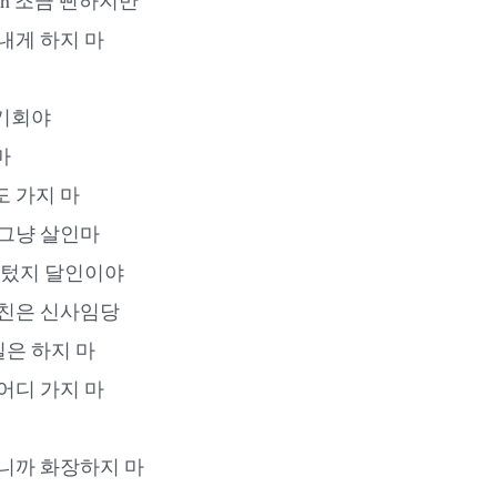
내게 하지 마
기회야
마
도 가지 마
 그냥 살인마
도 텄지 달인이야
여친은 신사임당
은 하지 마
어디 가지 마
쁘니까 화장하지 마