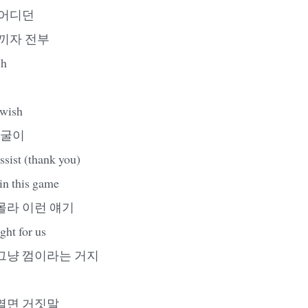
 어디던
재끼자 전부
h
ish
얼굴이
t (thank you)
 this game
몰라 이런 얘기
t for us
그냥 껌이라는 거지
열면 거짓말