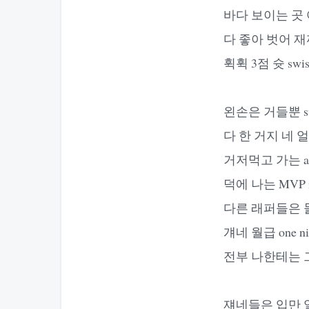
바다 보이는 곳
다 좋아 벗어 
휙휙 3점 슛 swis
왼손은 거들뿐 sw
다 한 거지 네 
거저먹고 가는 assis
덕에 나는 MVP in
다른 래퍼들은 
걔네 월급 one nigh
전부 나한테는 
쟤네들은 입만 