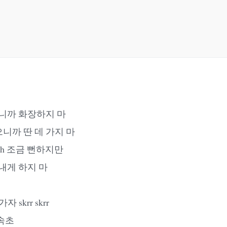
쁘니까 화장하지 마
니까 딴 데 가지 마
o much 조금 뻔하지만
내게 하지 마
자 skrr skrr
속초