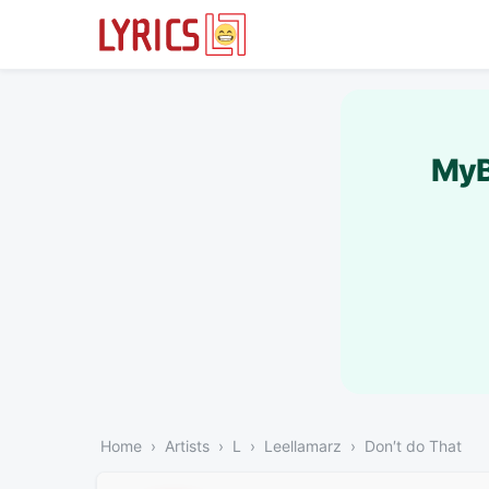
MyB
Home
Artists
L
Leellamarz
Don′t do That