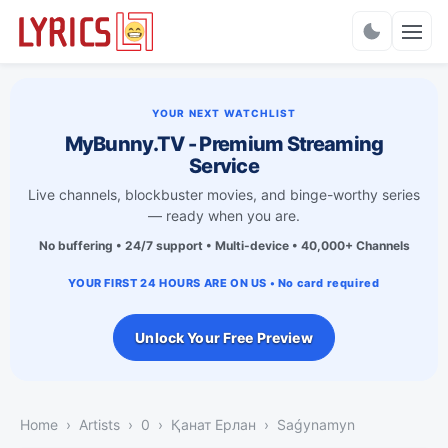
Charts
YOUR NEXT WATCHLIST
MyBunny.TV - Premium Streaming
Service
Live channels, blockbuster movies, and binge-worthy series
— ready when you are.
No buffering • 24/7 support • Multi-device • 40,000+ Channels
YOUR FIRST 24 HOURS ARE ON US • No card required
Unlock Your Free Preview
Home
Artists
0
Қанат Ерлан
Saǵynamyn