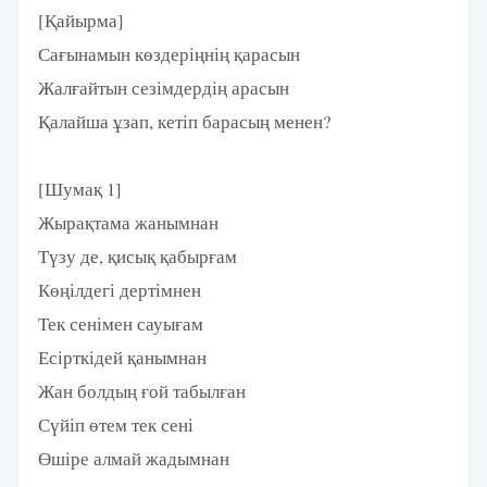
[Қайырма]
Сағынамын көздеріңнің қарасын
Жалғайтын сезімдердің арасын
Қалайша ұзап, кетіп барасың менен?
[Шумақ 1]
Жырақтама жанымнан
Түзу де, қисық қабырғам
Көңілдегі дертімнен
Тек сенімен сауығам
Есірткідей қанымнан
Жан болдың ғой табылған
Сүйіп өтем тек сені
Өшіре алмай жадымнан