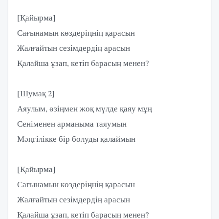
[Қайырма]
Сағынамын көздеріңнің қарасын
Жалғайтын сезімдердің арасын
Қалайша ұзап, кетіп барасың менен?
[Шумақ 2]
Аяулым, өзіңмен жоқ мүлде қаяу мұң
Сеніменен арманыма таяумын
Мәңгілікке бір болуды қалаймын
[Қайырма]
Сағынамын көздеріңнің қарасын
Жалғайтын сезімдердің арасын
Қалайша ұзап, кетіп барасың менен?