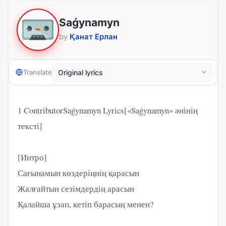
Saǵynamyn
by
Қанат Ерлан
Translate
1 ContributorSaǵynamyn Lyrics[«Saǵynamyn» әнінің
тексті]
[Интро]
Сағынамын көздеріңнің қарасын
Жалғайтын сезімдердің арасын
Қалайша ұзап, кетіп барасың менен?