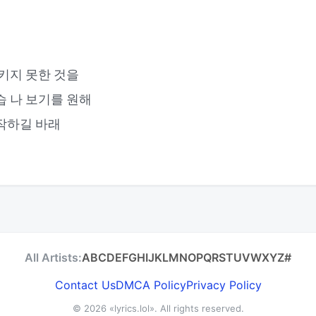
지키지 못한 것을
습 나 보기를 원해
작하길 바래
All Artists:
A
B
C
D
E
F
G
H
I
J
K
L
M
N
O
P
Q
R
S
T
U
V
W
X
Y
Z
#
Contact Us
DMCA Policy
Privacy Policy
© 2026
«lyrics.lol»
. All rights reserved.