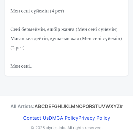
Мен сені сүйемін (4 рет)
Сені бермеймін, ешбір жанға (Мен сені сүйемін)
Маған кел дейтін, құшағын жая (Мен сені сүйемін)
(2 рет)
Мен сені...
All Artists:
A
B
C
D
E
F
G
H
I
J
K
L
M
N
O
P
Q
R
S
T
U
V
W
X
Y
Z
#
Contact Us
DMCA Policy
Privacy Policy
© 2026
«lyrics.lol»
. All rights reserved.