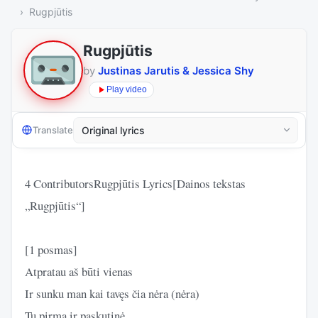
Rugpjūtis
Rugpjūtis
by
Justinas Jarutis & Jessica Shy
Play video
Translate
4 ContributorsRugpjūtis Lyrics[Dainos tekstas
„Rugpjūtis“]
[1 posmas]
Atpratau aš būti vienas
Ir sunku man kai tavęs čia nėra (nėra)
Tu pirma ir paskutinė