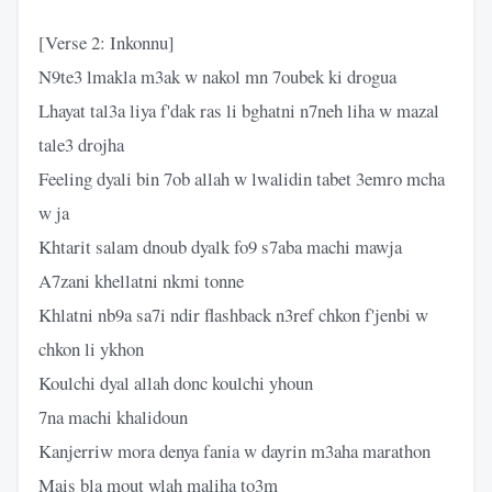
[Verse 2: Inkonnu]
N9te3 lmakla m3ak w nakol mn 7oubek ki drogua
Lhayat tal3a liya f'dak ras li bghatni n7neh liha w mazal
tale3 drojha
Feeling dyali bin 7ob allah w lwalidin tabet 3emro mcha
w ja
Khtarit salam dnoub dyalk fo9 s7aba machi mawja
A7zani khellatni nkmi tonne
Khlatni nb9a sa7i ndir flashback n3ref chkon f'jenbi w
chkon li ykhon
Koulchi dyal allah donc koulchi yhoun
7na machi khalidoun
Kanjerriw mora denya fania w dayrin m3aha marathon
Mais bla mout wlah maliha to3m