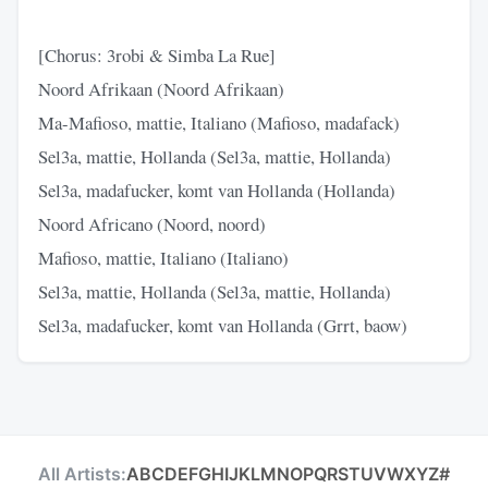
[Chorus: 3robi & Simba La Rue]
Noord Afrikaan (Noord Afrikaan)
Ma-Mafioso, mattie, Italiano (Mafioso, madafack)
Sel3a, mattie, Hollanda (Sel3a, mattie, Hollanda)
Sel3a, madafucker, komt van Hollanda (Hollanda)
Noord Africano (Noord, noord)
Mafioso, mattie, Italiano (Italiano)
Sel3a, mattie, Hollanda (Sel3a, mattie, Hollanda)
Sel3a, madafucker, komt van Hollanda (Grrt, baow)
All Artists:
A
B
C
D
E
F
G
H
I
J
K
L
M
N
O
P
Q
R
S
T
U
V
W
X
Y
Z
#