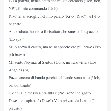
L-La polizia, m'han detto che mi sta cercando (Uoh, uoh)
NPT, il mio commando (Uoh)
Rivotril si scioglie nel mio palato (Rivo', Rivo'), asfalto
bagnato
Auto rubata, ho visto il risultato, ho smesso lo spaccio
(Lo spa–)
Mi piaceva il calcio, ma nello spaccio ero più bravo (Ero
più bravo)
Mi sento Neymar al Santos (Uoh), mi farò villa a Los
Angeles (Sì)
Puzzo ancora di bando perché nel bando sono nato (Uoh,
bando, bando)
C'è chi si è messo a novanta e (No) sono indignato
Dove son capitato? (Dove?) Volo privato da Linate (Jet
privato)