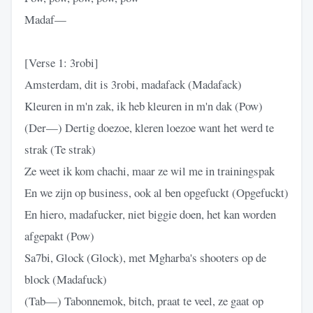
Madaf—
[Verse 1: 3robi]
Amsterdam, dit is 3robi, madafack (Madafack)
Kleuren in m'n zak, ik heb kleuren in m'n dak (Pow)
(Der—) Dertig doezoe, kleren loezoe want het werd te
strak (Te strak)
Ze weet ik kom chachi, maar ze wil me in trainingspak
En we zijn op business, ook al ben opgefuckt (Opgefuckt)
En hiero, madafucker, niet biggie doen, het kan worden
afgepakt (Pow)
Sa7bi, Glock (Glock), met Mgharba's shooters op de
block (Madafuck)
(Tab—) Tabonnemok, bitch, praat te veel, ze gaat op