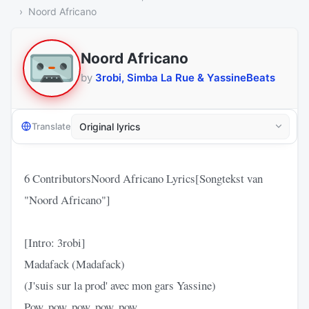
Noord Africano
Noord Africano
by
3robi, Simba La Rue & YassineBeats
Translate
6 ContributorsNoord Africano Lyrics[Songtekst van
"Noord Africano"]
[Intro: 3robi]
Madafack (Madafack)
(J'suis sur la prod' avec mon gars Yassine)
Pow, pow, pow, pow, pow