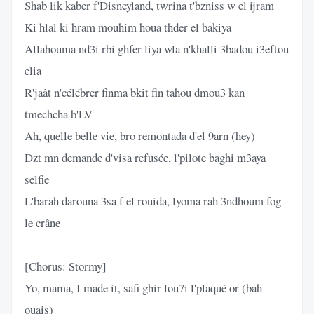
Shab lik kaber f'Disneyland, twrina t'bzniss w el ijram
Ki hlal ki hram mouhim houa thder el bakiya
Allahouma nd3i rbi ghfer liya wla n'khalli 3badou i3eftou
elia
R'jaât n'célébrer finma bkit fin tahou dmou3 kan
tmechcha b'LV
Ah, quelle belle vie, bro remontada d'el 9arn (hey)
Dzt mn demande d'visa refusée, l'pilote baghi m3aya
selfie
L'barah darouna 3sa f el rouida, lyoma rah 3ndhoum fog
le crâne
[Chorus: Stormy]
Yo, mama, I made it, safi ghir lou7i l'plaqué or (bah
ouais)