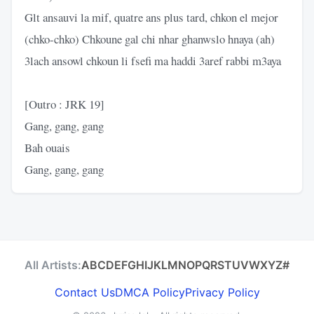
Glt ansauvi la mif, quatre ans plus tard, chkon el mejor
(chko-chko) Chkoune gal chi nhar ghanwslo hnaya (ah)
3lach ansowl chkoun li fsefi ma haddi 3aref rabbi m3aya
[Outro : JRK 19]
Gang, gang, gang
Bah ouais
Gang, gang, gang
All Artists:
A
B
C
D
E
F
G
H
I
J
K
L
M
N
O
P
Q
R
S
T
U
V
W
X
Y
Z
#
Contact Us
DMCA Policy
Privacy Policy