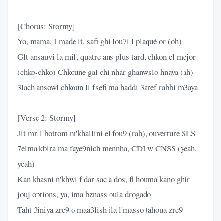
[Chorus: Stormy]
Yo, mama, I made it, safi ghi lou7i l plaqué or (oh)
Glt ansauvi la mif, quatre ans plus tard, chkon el mejor
(chko-chko) Chkoune gal chi nhar ghanwslo hnaya (ah)
3lach ansowl chkoun li fsefi ma haddi 3aref rabbi m3aya
[Verse 2: Stormy]
Jit mn l bottom m'khallini el fou9 (rah), ouverture SLS
7elma kbira ma faye9nich mennha, CDI w CNSS (yeah,
yeah)
Kan khasni n'khwi f'dar sac à dos, fl houma kano ghir
jouj options, ya, ima bznass oula drogado
Taht 3iniya zre9 o maa3lish ila l'masso tahoua zre9