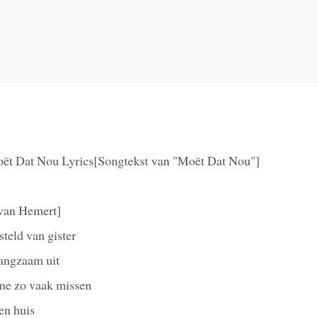
oët Dat Nou Lyrics[Songtekst van "Moët Dat Nou"]
 van Hemert]
steld van gister
langzaam uit
e zo vaak missen
gen huis