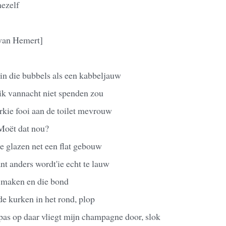
mezelf
van Hemert]
n die bubbels als een kabbeljauw
 ik vannacht niet spenden zou
rkie fooi aan de toilet mevrouw
Moët dat nou?
ie glazen net een flat gebouw
nt anders wordt'ie echt te lauw
e maken en die bond
e kurken in het rond, plop
pas op daar vliegt mijn champagne door, slok