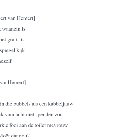
ert van Hemert]
t waanzin is
et gratis is
spiegel kijk
mezelf
van Hemert]
n die bubbels als een kabbeljauw
 ik vannacht niet spenden zou
rkie fooi aan de toilet mevrouw
Moët dat nou?