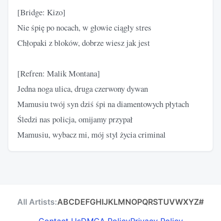
[Bridge: Kizo]
Nie śpię po nocach, w głowie ciągły stres
Chłopaki z bloków, dobrze wiesz jak jest
[Refren: Malik Montana]
Jedna noga ulica, druga czerwony dywan
Mamusiu twój syn dziś śpi na diamentowych płytach
Śledzi nas policja, omijamy przypał
Mamusiu, wybacz mi, mój styl życia criminal
All Artists:
A
B
C
D
E
F
G
H
I
J
K
L
M
N
O
P
Q
R
S
T
U
V
W
X
Y
Z
#
Contact Us
DMCA Policy
Privacy Policy