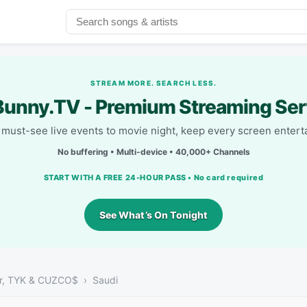
STREAM MORE. SEARCH LESS.
unny.TV - Premium Streaming Ser
must-see live events to movie night, keep every screen entert
No buffering • Multi-device • 40,000+ Channels
START WITH A FREE 24-HOUR PASS • No card required
See What’s On Tonight
ior, TYK & CUZCO$
Saudi