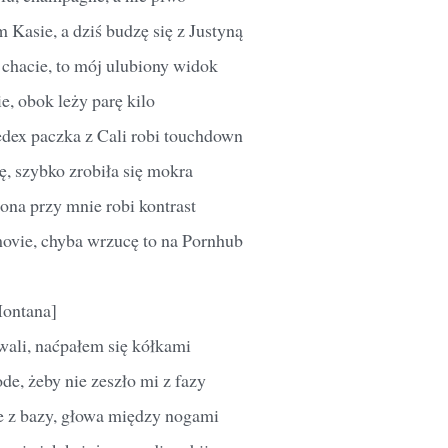
 Kasie, a dziś budzę się z Justyną
chacie, to mój ulubiony widok
ie, obok leży parę kilo
dex paczka z Cali robi touchdown
ę, szybko zrobiła się mokra
 ona przy mnie robi kontrast
ovie, chyba wrzucę to na Pornhub
Montana]
ali, naćpałem się kółkami
ode, żeby nie zeszło mi z fazy
e z bazy, głowa między nogami