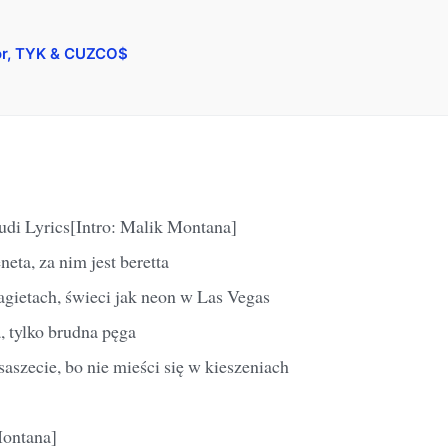
ior, TYK & CUZCO$
udi Lyrics[Intro: Malik Montana]
eta, za nim jest beretta
agietach, świeci jak neon w Las Vegas
, tylko brudna pęga
aszecie, bo nie mieści się w kieszeniach
Montana]