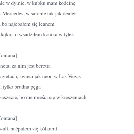
ałe w dymie, w kubku mam kodeinę
Mercedes, w salonie tak jak dealer
, bo najebałem się leanem
lajka, to wsadziłem kciuka w tyłek
Montana]
eta, za nim jest beretta
agietach, świeci jak neon w Las Vegas
, tylko brudna pęga
aszecie, bo nie mieści się w kieszeniach
Montana]
ali, naćpałem się kółkami