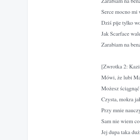
Zarabiam na benzy
Serce mocno mi w
Dziś pije tylko w
Jak Scarface wal
Zarabiam na benzy
[Zwrotka 2: Kazi
Mówi, że lubi Mar
Możesz ściągnąć b
Czysta, mokra jak
Przy mnie nauczył
Sam nie wiem co 
Jej dupa taka duż