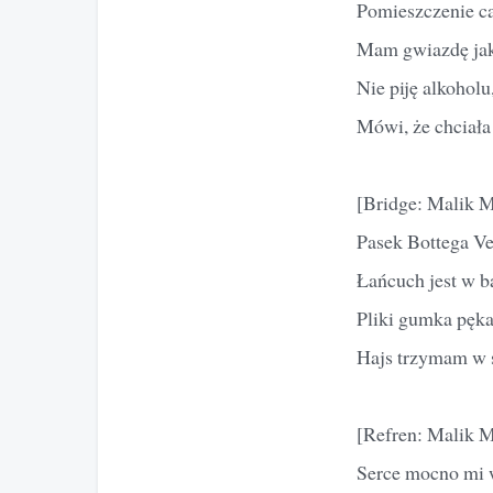
Pomieszczenie c
Mam gwiazdę jak 
Nie piję alkoholu
Mówi, że chciała 
[Bridge: Malik 
Pasek Bottega Ven
Łańcuch jest w b
Pliki gumka pęka
Hajs trzymam w s
[Refren: Malik 
Serce mocno mi w