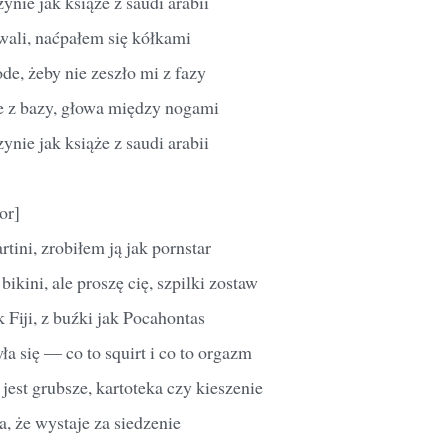
nie jak książe z saudi arabii
ali, naćpałem się kółkami
ode, żeby nie zeszło mi z fazy
e z bazy, głowa między nogami
nie jak książe z saudi arabii
or]
tini, zrobiłem ją jak pornstar
ikini, ale proszę cię, szpilki zostaw
 Fiji, z buźki jak Pocahontas
a się — co to squirt i co to orgazm
jest grubsze, kartoteka czy kieszenie
a, że wystaje za siedzenie