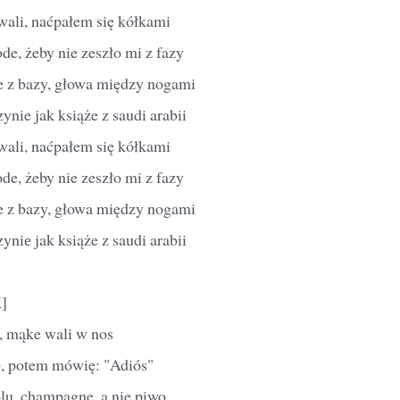
ali, naćpałem się kółkami
ode, żeby nie zeszło mi z fazy
e z bazy, głowa między nogami
nie jak książe z saudi arabii
ali, naćpałem się kółkami
ode, żeby nie zeszło mi z fazy
e z bazy, głowa między nogami
niе jak książe z saudi arabii
]
, mąke wali w nos
е, potem mówię: "Adiós"
lu, champagne, a nie piwo