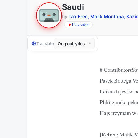
Saudi
by
Tax Free, Malik Montana, Kaz
Play video
Translate
8 ContributorsSa
Pasek Bottega Ven
Łańcuch jest w b
Pliki gumka pęka
Hajs trzymam w s
[Refren: Malik 