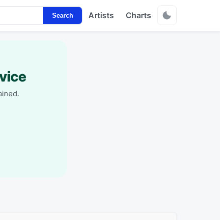
Artists
Charts
Search
vice
ained.