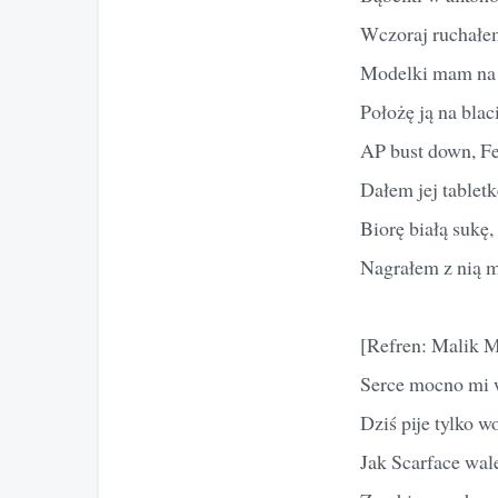
Wczoraj ruchałem
Modelki mam na 
Położę ją na blac
AP bust down, Fe
Dałem jej tabletk
Biorę białą sukę,
Nagrałem z nią m
[Refren: Malik 
Serce mocno mi w
Dziś pije tylko w
Jak Scarface wal