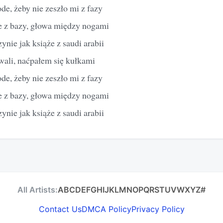
ode, żeby nie zeszło mi z fazy
e z bazy, głowa między nogami
nie jak książe z saudi arabii
ali, naćpałem się kułkami
ode, żeby nie zeszło mi z fazy
e z bazy, głowa między nogami
nie jak książe z saudi arabii
All Artists:
A
B
C
D
E
F
G
H
I
J
K
L
M
N
O
P
Q
R
S
T
U
V
W
X
Y
Z
#
Contact Us
DMCA Policy
Privacy Policy