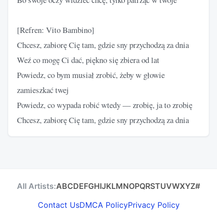
[Refren: Vito Bambino]
Chcesz, zabiorę Cię tam, gdzie sny przychodzą za dnia
Weź co mogę Ci dać, piękno się zbiera od lat
Powiedz, co bym musiał zrobić, żeby w głowie
zamieszkać twej
Powiedz, co wypada robić wtedy — zrobię, ja to zrobię
Chcesz, zabiorę Cię tam, gdzie sny przychodzą za dnia
All Artists:
A
B
C
D
E
F
G
H
I
J
K
L
M
N
O
P
Q
R
S
T
U
V
W
X
Y
Z
#
Contact Us
DMCA Policy
Privacy Policy