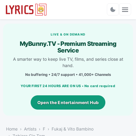
Charts
LIVE & ON DEMAND
MyBunny.TV - Premium Streaming
Service
A smarter way to keep live TV, films, and series close at
hand.
No buffering • 24/7 support • 41,000+ Channels
YOUR FIRST 24 HOURS ARE ON US • No card required
Open the Entertainment Hub
Home
Artists
F
Fukaj & Vito Bambino
Zabiore Cię Tam