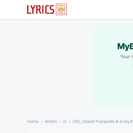
MyB
Your 
Home
Artists
O
OKI, Dawid Podsiadło & bvdy4