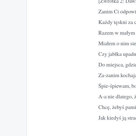
[Zwrotka 2: Daw
Zanim Ci odpowi
Każdy tęskni za 
Razem w małym p
Miałem o nim si
Czy jabłka upad
Do miejsca, gdzi
Za-zanim kochają
Śpie-śpiewam, bo
A-a nie dlatego, 
Chcę, żebyś pamię
Jak kiedyś ją strac