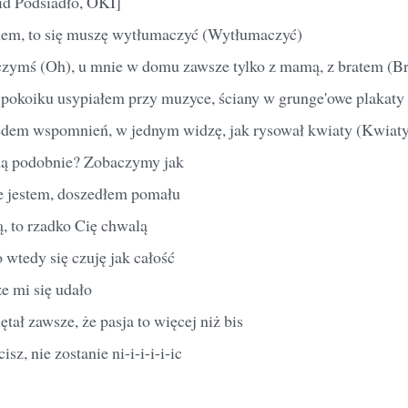
id Podsiadło, OKI]
em, to się muszę wytłumaczyć (Wytłumaczyć)
czymś (Oh), u mnie w domu zawsze tylko z mamą, z bratem (B
okoiku usypiałem przy muzyce, ściany w grunge'owe plakaty 
edem wspomnień, w jednym widzę, jak rysował kwiaty (Kwiat
ną podobnie? Zobaczymy jak
e jestem, doszedłem pomału
, to rzadko Cię chwalą
 wtedy się czuję jak całość
że mi się udało
tał zawsze, że pasja to więcej niż bis
isz, nie zostanie ni-i-i-i-i-ic