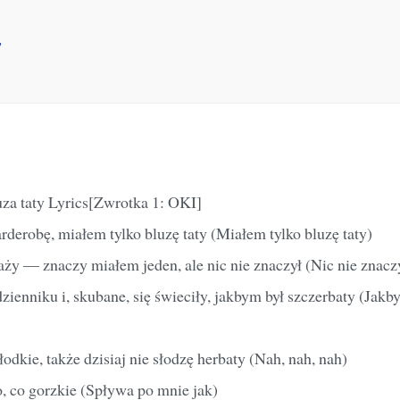
7
uza taty Lyrics[Zwrotka 1: OKI]
derobę, miałem tylko bluzę taty (Miałem tylko bluzę taty)
aży — znaczy miałem jeden, ale nic nie znaczył (Nic nie znacz
ienniku i, skubane, się świeciły, jakbym był szczerbaty (Jakb
słodkie, także dzisiaj nie słodzę herbaty (Nah, nah, nah)
, co gorzkie (Spływa po mnie jak)