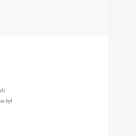
ył)
ym był