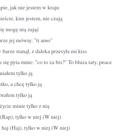
pie, jak nie jestem w kraju
eście, kim jestem, nie czają
ię mogę nią zająć
rze jej mówię: "ti amo"
barzе stanął, z daleka przesyła mi kiss
a się pyta mnie: "co to za bis?" To bluza taty, pеace
miałem tylko ją
ko, a chcę tylko ją
brałem tylko ją
ycie minie tylko z nią
Rap), tylko w niej (W niej)
aj (Haj), tylko w niej (W niej)