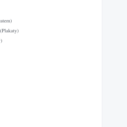
ratem)
(Plakaty)
y)