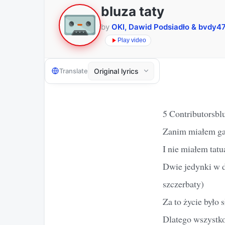
bluza taty
by
OKI, Dawid Podsiadło & bvdy4
Play video
Translate
5 Contributorsbl
Zanim miałem gar
I nie miałem tatu
Dwie jedynki w dz
szczerbaty)
Za to życie było 
Dlatego wszystko