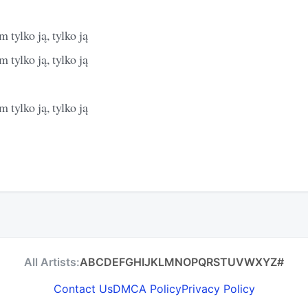
tylko ją, tylko ją
tylko ją, tylko ją
tylko ją, tylko ją
All Artists:
A
B
C
D
E
F
G
H
I
J
K
L
M
N
O
P
Q
R
S
T
U
V
W
X
Y
Z
#
Contact Us
DMCA Policy
Privacy Policy