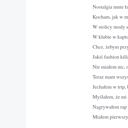
Nostalgia mnie ła
Kocham, jak w mi
W stolicy mody s
W klubie w kaptu
Chce, żebym przy 
Jakiś fashion kill
Nie miałem nic, 
Teraz mam wszyst
Jechałem w trip, 
Myślałem, że mi ż
Nagrywałem rap (
Miałem pierwszy h