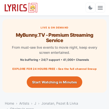
Charts
LIVE & ON DEMAND
MyBunny.TV - Premium Streaming
Service
From must-see live events to movie night, keep every
screen entertained.
No buffering • 24/7 support • 41,000+ Channels
EXPLORE FOR 24 HOURS FREE • See the full channel lineup
Start Watching in Minutes
Home
Artists
J
Jonatan, Pezet & Livka
Obejmuję noce