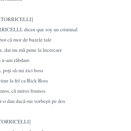
DĂTORRICELLI]
ICELLI, dicen que soy un criminal
bot că mor de buzele tale
e, dar nu mă pune la încercare
ă n-am răbdare
, poți să-mi zici boss
tine la fel ca Rick Ross
mos, că miros frumos
 ți-o dau dacă-mi vorbești pe dos
ĂTORRICELLI]