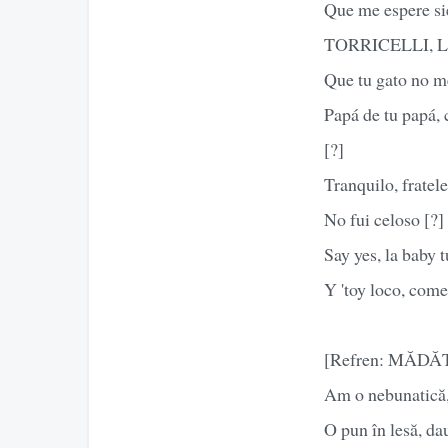
Que me espere si
TORRICELLI, Lito
Que tu gato no m
Papá de tu papá, 
[?]
Tranquilo, fratele
No fui celoso [?]
Say yes, la baby t
Y 'toy loco, come
[Refren: MĂD
Am o nebunatică, 
O pun în lesă, dau