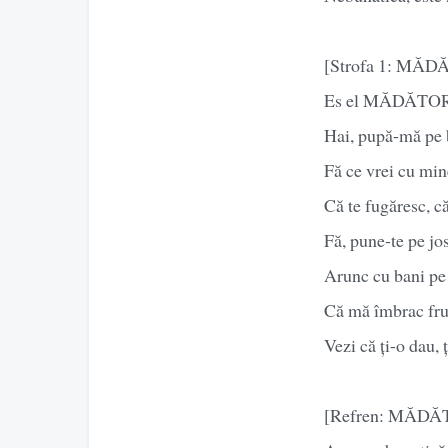
[Strofa 1: MĂ
Es el MĂDĂTORR
Hai, pupă-mă pe 
Fă ce vrei cu min
Că te fugăresc, c
Fă, pune-te pe jos
Arunc cu bani pe 
Că mă îmbrac fru
Vezi că ți-o dau,
[Refren: MĂD