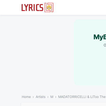
MyB
O
Home
Artists
M
MADATORRICELLI & LiToo The