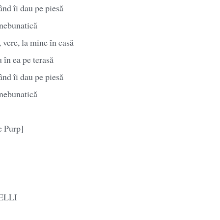
nd îi dau pe piesă
 nebunatică
vere, la mine în casă
 în ea pe terasă
nd îi dau pe piesă
 nebunatică
e Purp]
ELLI