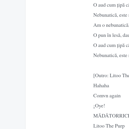
O aud cum țipă câ
Nebunatică, este
Am o nebunatică, 
O pun în lesă, dau
O aud cum țipă câ
Nebunatică, este
[Outro: Litoo Th
Hahaha
Comvn again
¡Oye!
MĂDĂTORRIC
Litoo The Purp