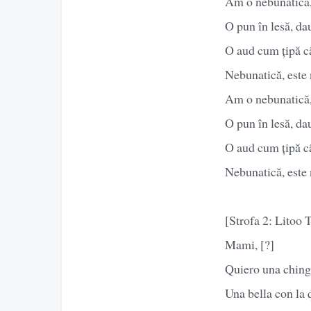
Am o nebunatică, 
O pun în lesă, dau
O aud cum țipă câ
Nebunatică, este
Am o nebunatică, 
O pun în lesă, dau
O aud cum țipă câ
Nebunatică, este
[Strofa 2: Litoo 
Mami, [?]
Quiero una ching
Una bella con la 