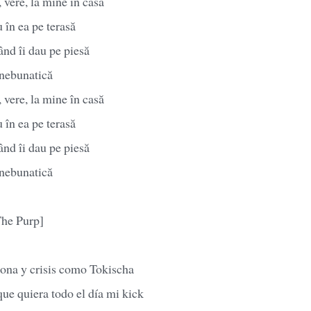
vere, la mine în casă
 în ea pe terasă
nd îi dau pe piesă
 nebunatică
vere, la mine în casă
 în ea pe terasă
nd îi dau pe piesă
 nebunatică
The Purp]
ona y crisis como Tokischa
que quiera todo el día mi kick