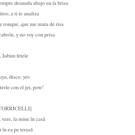
empre desnuda abajo en la brisa
o, a ti te analiza
e ronque, que me mata de risa
cabrón, y no voy con prisa
, Iubim fetele
uya, disco, yes
terle con el jet, pow!
ĂTORRICELLI]
vere, la mine în casă
 în ea pe terasă