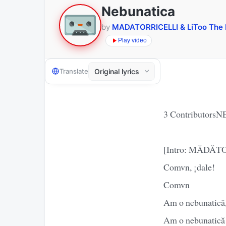
Nebunatica
by
MADATORRICELLI & LiToo The 
Play video
Translate
3 Contributors
[Intro: MĂDĂT
Comvn, ¡dale!
Comvn
Am o nebunatică,
Am o nebunatică