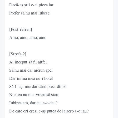
Dacă-aș știi c-ai pleca iar
Prefer să nu mai iubesc
[Post-refren]
Amo, amo, amo, amo
[Strofa 2]
Ai început să fii altfel
Să nu mai dai niciun apel
Dar inima mea nu-i hotel
Să-l lași murdar când pleci din el
Nici eu nu mai vreau să stau
Iubirea am, dar cui s-o dau?
De câte ori crezi c-aș putea de la zero s-o iau?