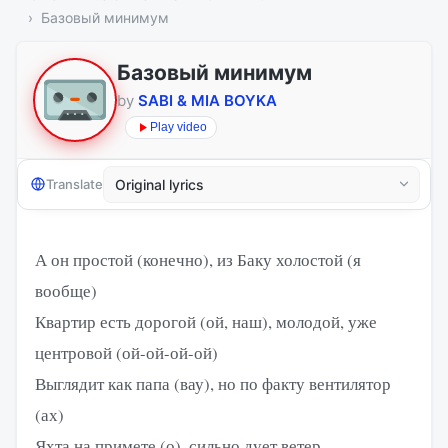
Базовый минимум
Базовый минимум
by
SABI & MIA BOYKA
Play video
Translate
А он простой (конечно), из Баку холостой (я
вообще)
Квартир есть дорогой (ой, наш), молодой, уже
центровой (ой-ой-ой-ой)
Выглядит как папа (вау), но по факту вентилятор
(ах)
Яхта на примете (о), сильно дует ветер