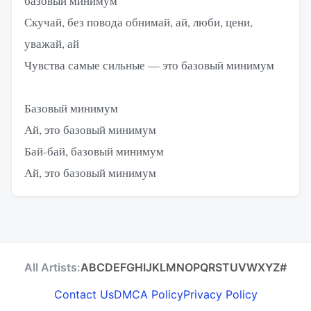
базовый минимум
Скучай, без повода обнимай, ай, люби, цени,
уважай, ай
Чувства самые сильные — это базовый минимум
Базовый минимум
Ай, это базовый минимум
Бай-бай, базовый минимум
Ай, это базовый минимум
All Artists:
A
B
C
D
E
F
G
H
I
J
K
L
M
N
O
P
Q
R
S
T
U
V
W
X
Y
Z
#
Contact Us
DMCA Policy
Privacy Policy