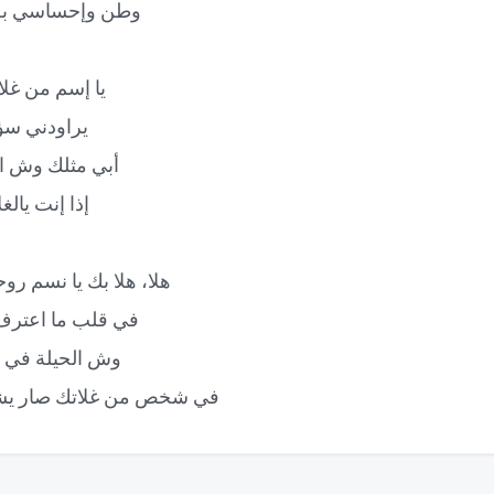
وطن وإحساسي به
يا إسم من غلا
يراودني سؤ
أبي مثلك وش ال
إذا إنت يالغ
هلا، هلا بك يا نسم روحي
في قلب ما اعترف
وش الحيلة في ق
في شخص من غلاتك صار يشب