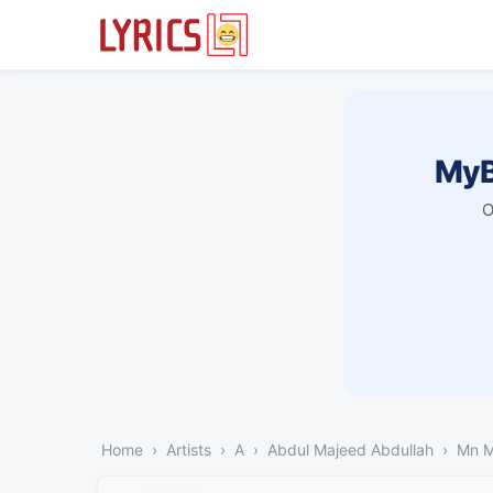
MyB
O
Home
Artists
A
Abdul Majeed Abdullah
Mn M