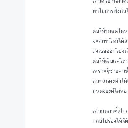
เดินด้วยกันมาตั
ทำไมการทิ้งกันไ
ต่อให้รักแค่ไหนก
จะดีเท่าไรก็ได้แ
ส่งเธอออกไปจ
ต่อให้เจ็บแค่ไห
เพราะผู้ชายคนนี
และฉันคงทำได้แค
มันคงยังดีไม่พอ
เดินกันมาตั้งไก
กลับไปร้องไห้ใต