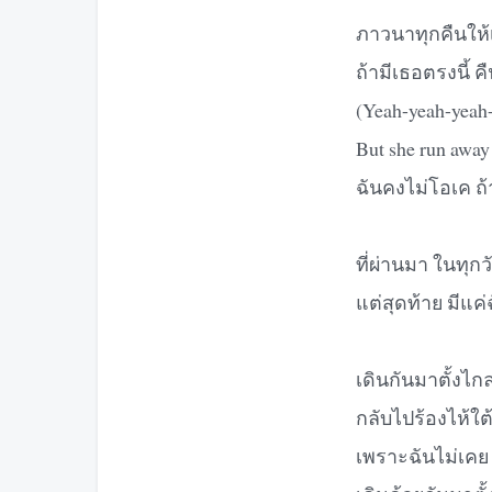
ภาวนาทุกคืนให้เ
ถ้ามีเธอตรงนี้ ค
(Yeah-yeah-yeah
But she run away
ฉันคงไม่โอเค ถ้
ที่ผ่านมา ในทุกวั
แต่สุดท้าย มีแค
เดินกันมาตั้งไก
กลับไปร้องไห้ใต
เพราะฉันไม่เคย