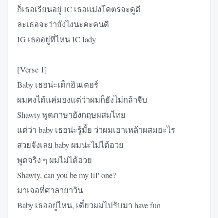
ก็เธอเรียนอยู่ IC เธอแม่งโคตรจะดูดี
ละเธอจะว่ายังไงนะคะคนดี
IG เธออยู่ที่ไหน IC lady
[Verse 1]
Baby เธอน่ะเด็กอินเตอร์
ผมคงได้แค่มองแต่ว่าผมก็ยังไม่กล้าจีบ
Shawty พูดภาษาอังกฤษผสมไทย
แต่ว่า baby เธอน่ะรู้มั้ย ว่าผมเอาเหล้าผสมอะไร
สวยจังเลย baby ผมน่ะไม่ได้อวย
พูดจริง ๆ ผมไม่ได้อวย
Shawty, can you be my lil' one?
มาเจอที่ศาลายาวัน
Baby เธออยู่ไหน, เดี๋ยวผมไปรับมา have fun