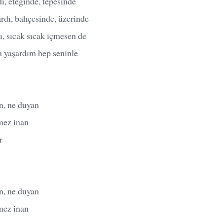
ı, eteğinde, tepesinde
rdı, bahçesinde, üzerinde
dı, sıcak sıcak içmesen de
n yaşardım hep seninle
n, ne duyan
mez inan
r
n, ne duyan
mez inan