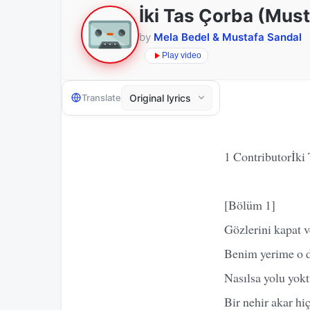
İki Tas Çorba (Must
by
Mela Bedel & Mustafa Sandal
Play video
Translate
1 Contributorİki 
[Bölüm 1]
Gözlerini kapat 
Benim yerime o d
Nasılsa yolu yok
Bir nehir akar h