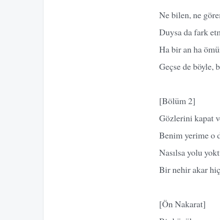
Ne bilen, ne göre
Duysa da fark et
Ha bir an ha ömü
Geçse de böyle, b
[Bölüm 2]
Gözlerini kapat 
Benim yerime o d
Nasılsa yolu yok
Bir nehir akar h
[Ön Nakarat]