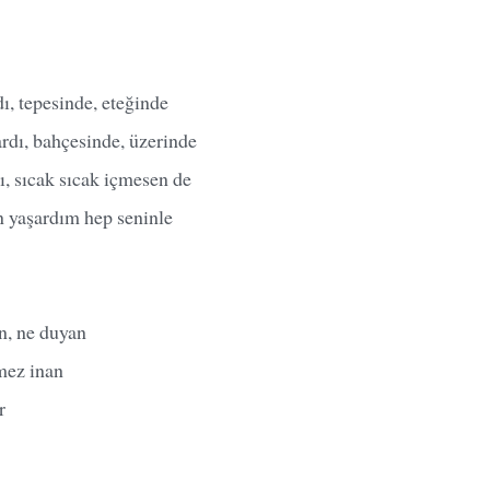
ı, tepesinde, eteğinde
rdı, bahçesinde, üzerinde
dı, sıcak sıcak içmesen de
n yaşardım hep seninle
n, ne duyan
mez inan
r