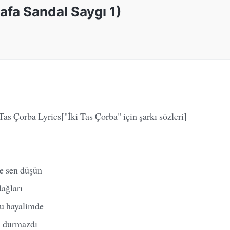
afa Sandal Saygı 1)
Tas Çorba Lyrics["İki Tas Çorba" için şarkı sözleri]
ve sen düşün
ağları
tu hayalimde
iç durmazdı