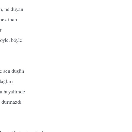
n, ne duyan
mez inan
r
öyle, böyle
ve sen düşün
ağları
tu hayalimde
iç durmazdı