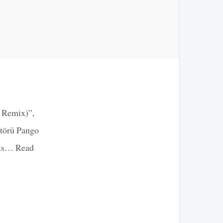
e Remix)”,
ktörü Pango
miks… Read