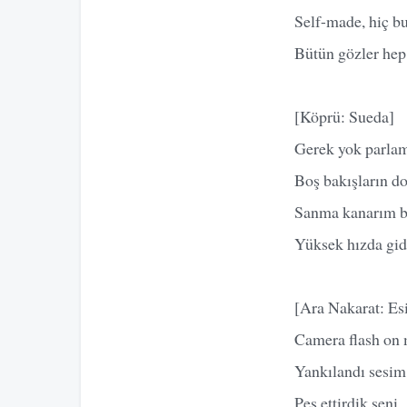
Self-made, hiç b
Bütün gözler he
[Köprü: Sueda]
Gerek yok parlam
Boş bakışların do
Sanma kanarım b
Yüksek hızda gid
[Ara Nakarat: Es
Camera flash on 
Yankılandı sesim 
Pes ettirdik seni