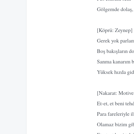
Gölgemde dolaş, 
[Köprü: Zeynep]
Gerek yok parlam
Boş bakışların do
Sanma kanarım b
Yüksek hızda gid
[Nakarat: Motive
Et-et, et beni teh
Para fareleriyle i
Olamaz bizim gib