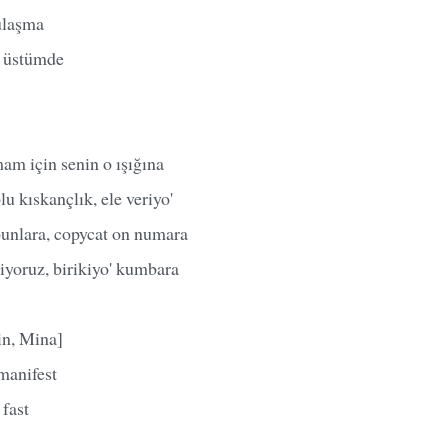
ulaşma
p üstümde
am için senin o ışığına
lu kıskançlık, ele veriyo'
unlara, copycat on numara
iyoruz, birikiyo' kumbara
in, Mina]
manifest
fast