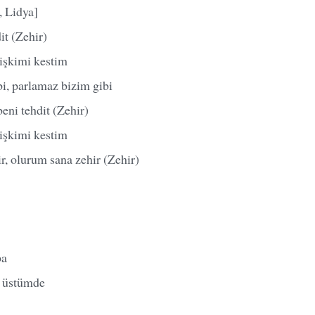
, Lidya]
dit (Zehir)
lişkimi kestim
i, parlamaz bizim gibi
 beni tehdit (Zehir)
lişkimi kestim
r, olurum sana zehir (Zehir)
ba
p üstümde