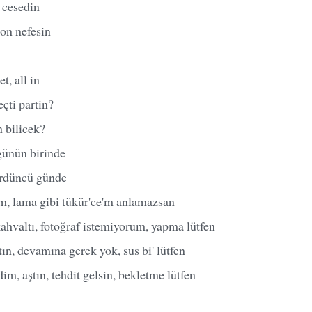
 cesedin
son nefesin
t, all in
çti partin?
n bilicek?
ünün birinde
ördüncü günde
ım, lama gibi tükür'ce'm anlamazsan
ahvaltı, fotoğraf istemiyorum, yapma lütfen
tın, devamına gerek yok, sus bi' lütfen
m, aştın, tehdit gelsin, bekletme lütfen