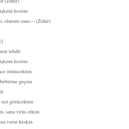
dit (Zеhir)
lişkimi kestim
r, olurum sana— (Zehir)
e]
 beni tehdit
lişkimi kestim
nce örümcektim
birbirine geçsin
it
 sizi görücektim
m, sana virüs etkim
na vurur keskin