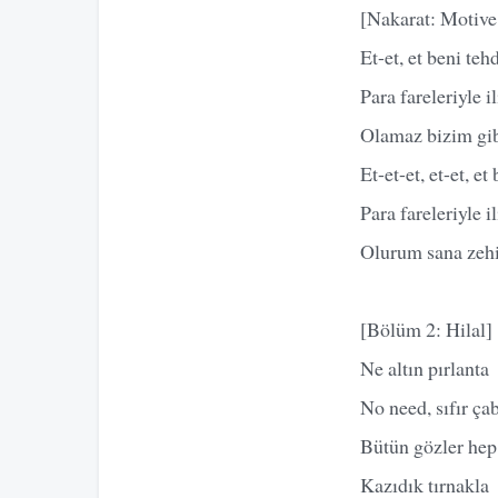
[Nakarat: Motive
Et-et, et beni teh
Para fareleriyle i
Olamaz bizim gib
Et-et-et, et-et, et
Para fareleriyle i
Olurum sana zehi
[Bölüm 2: Hilal]
Ne altın pırlanta
No need, sıfır ça
Bütün gözler he
Kazıdık tırnakla