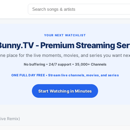
YOUR NEXT WATCHLIST
unny.TV - Premium Streaming Ser
ne place for the live moments, movies, and series you want nex
No buffering • 24/7 support • 35,000+ Channels
ONE FULL DAY FREE • Stream live channels, movies, and series
Start Watching in Minutes
tive Remix)