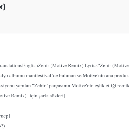
x)
ranslationsEnglishZehir (Motive Remix) Lyrics“Zehir (Motiv
stüdyo albümü manifestival‘de bulunan ve Motive'nin ana prodü
ksiyonu yapılan “Zehir” parçasının Motive'nin eşlik ettiği re
tive Remix)" için şarkı sözleri]
ynep]
o?)