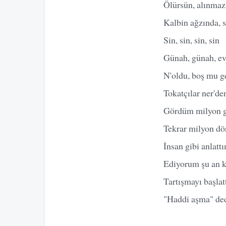
Ölürsün, alınmaz
Kalbin ağzında, 
Sin, sin, sin, sin
Günah, günah, eve
N'oldu, boş mu ge
Tokatçılar ner'de
Gördüm milyon g
Tekrar milyon d
İnsan gibi anlatt
Ediyorum şu an k
Tartışmayı başlat
"Haddi aşma" dedi