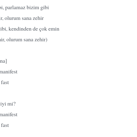
i, parlamaz bizim gibi
r, olurum sana zehir
ibi, kendinden de çok emin
ir, olurum sana zehir)
na]
manifest
fast
iyi mi?
manifest
fast