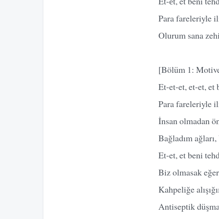
Et-еt, et beni teh
Para fareleriyle i
Olurum sana zehi
[Bölüm 1: Motiv
Et-et-et, et-et, et
Para fareleriyle i
İnsan olmadan ö
Bağladım ağları, 
Et-et, et beni tehd
Biz olmasak eğer
Kahpeliğe alışığı
Antiseptik düşma