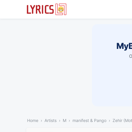
MyB
O
Home
Artists
M
manifest & Pango
Zehir (Mo