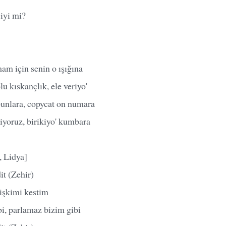
iyi mi?
am için senin o ışığına
lu kıskançlık, ele veriyo'
unlara, copycat on numara
iyoruz, birikiyo' kumbara
, Lidya]
dit (Zehir)
lişkimi kestim
i, parlamaz bizim gibi