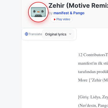
Zehir (Motive Remi
by
manifest & Pango
Play video
Translate
12 ContributorsT
manifest'in ilk 
tarafından prodü
More ["Zehir (Mo
[Giriş: Lidya, Ze
(Ner'desin, Pang