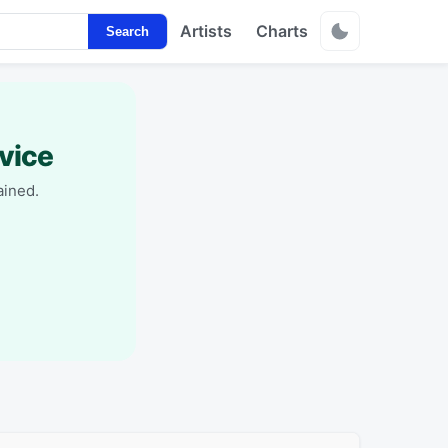
Artists
Charts
Search
vice
ained.