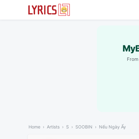
MyB
From 
Home
Artists
S
SOOBIN
Nếu Ngày Ấy