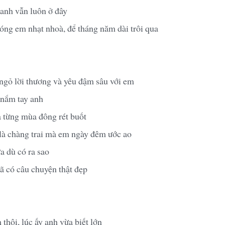
 anh vẫn luôn ở đây
bóng em nhạt nhoà, để tháng năm dài trôi qua
ngỏ lời thương và yêu đậm sâu với em
 nắm tay anh
 từng mùa đông rét buốt
là chàng trai mà em ngày đêm ước ao
 dù có ra sao
ã có câu chuyện thật đẹp
thôi, lúc ấy anh vừa biết lớn