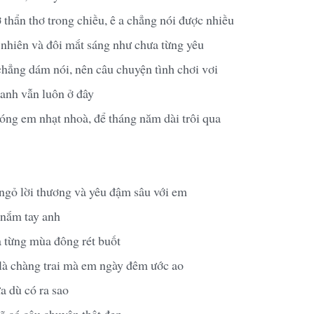
thẩn thơ trong chiều, ê a chẳng nói được nhiều
nhiên và đôi mắt sáng như chưa từng yêu
hẳng dám nói, nên câu chuyện tình chơi vơi
 anh vẫn luôn ở đây
bóng em nhạt nhoà, để tháng năm dài trôi qua
ngỏ lời thương và yêu đậm sâu với em
 nắm tay anh
 từng mùa đông rét buốt
là chàng trai mà em ngày đêm ước ao
 dù có ra sao
ã có câu chuyện thật đẹp