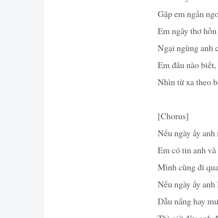
Gặp em ngẩn ngơ 
Em ngây thơ hồn 
Ngại ngùng anh c
Em đâu nào biết,
Nhìn từ xa theo 
[Chorus]
Nếu ngày ấy anh 
Em có tin anh và
Mình cùng đi qua
Nếu ngày ấy anh 
Dẫu nắng hay mưa
Thì giờ đây anh đ