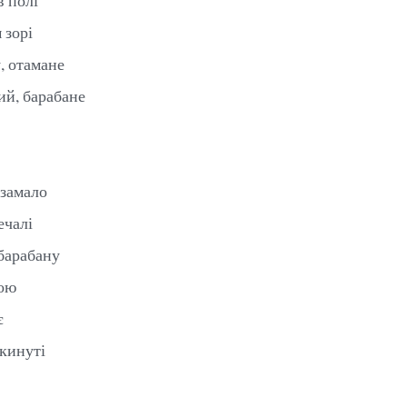
 зорі
, отамане
бий, барабане
 замало
ечалі
барабану
ною
є
зкинуті