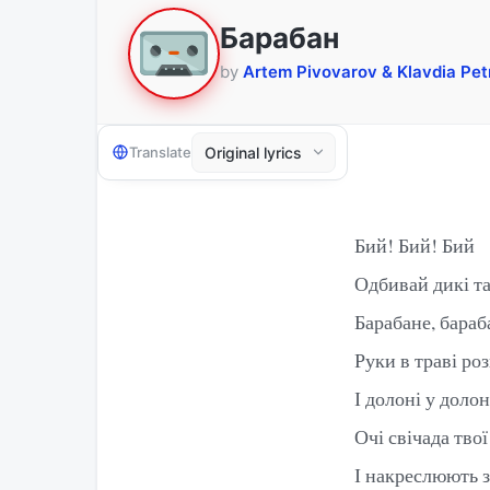
Барабан
by
Artem Pivovarov & Klavdia Pet
Translate
Бий! Бий! Бий
Одбивай дикі т
Барабане, бараб
Руки в траві роз
І долоні у доло
Очі свічада твої
І накреслюють з