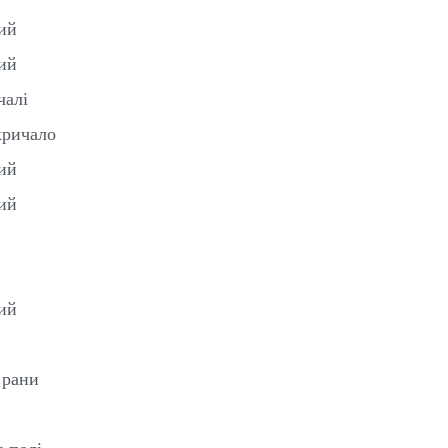
бий
бий
чалі
кричало
бий
бий
бий
 рани
в полі