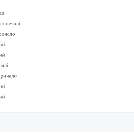
ан
ан печалі
кричало
бий
бий
чалі
кричало
бий
бий