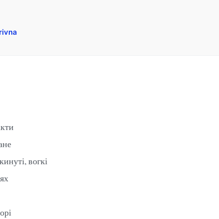
rivna
акти
ане
кинуті, вогкі
нях
орі