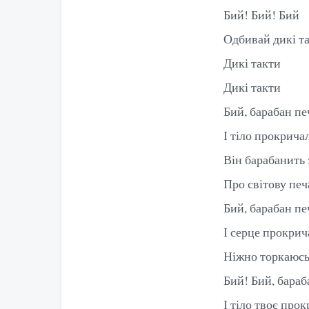
Бий! Бий! Бий
Одбивай дикі т
Дикі такти
Дикі такти
Бий, барабан пе
І тіло прокрича
Він барабанить 
Про світову печ
Бий, барабан пе
І серце прокрич
Ніжно торкаюсь
Бий! Бий, бараб
І тіло твоє про