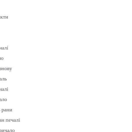
акти
чалі
ло
знову
аль
чалі
ало
 рани
ан печалі
кричало