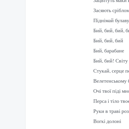
Засяють сріблом
Піднімай булаву
Бий, бий, бий, 
Бий, бий, бий
Бий, барабане
Бий, бий! Світу
Стукай, серце п
Велетенському 
Очі твої піді м
Перса і тіло тво
Руки в траві ро
Вогкі долоні