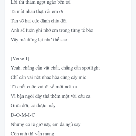
Lời thì thầm ngọt ngào bên tai
Ta mất nhau thật rồi em ơi
Tan vỡ hai cực đành chia đôi
Anh sẽ luôn ghi nhớ em trong từng tế bào
Vậy mà dừng lại như thế sao
[Verse 1]
Yeah, chẳng cần vật chất, chẳng cần spotlight
Chỉ cần vài nốt nhạc hòa cùng cây mic
Từ chối cuộc vui đi về một nơi xa
Vì bận ngồi đây thả thêm một vài câu ca
Giữa đời, có được mấy
D-O-M-I-C
Nhưng có lẽ giờ này, em đã ngủ say
Còn anh thì vẫn mang