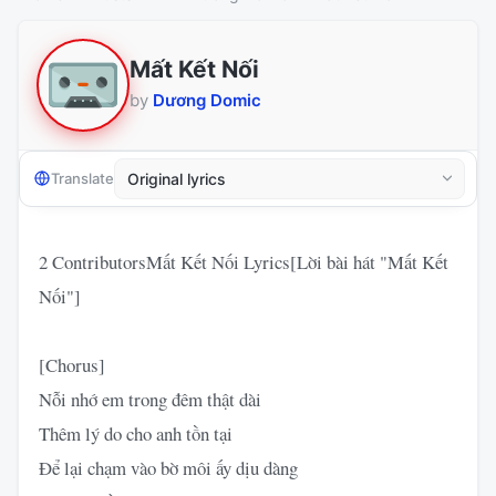
Mất Kết Nối
by
Dương Domic
Translate
2 ContributorsMất Kết Nối Lyrics[Lời bài hát "Mất Kết
Nối"]
[Chorus]
Nỗi nhớ em trong đêm thật dài
Thêm lý do cho anh tồn tại
Để lại chạm vào bờ môi ấy dịu dàng