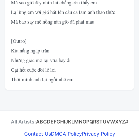
Mà sao giờ đây nhìn lại chẳng còn thấy em
Lạ lùng em với gió hát lên câu ca làm anh thao thức
Mà bao say mê nồng nàn giờ đã phai mau
[Outro]
Kìa nắng ngập tràn
Nhưng giấc mơ lại vừa bay đi
Gạt hết cuộc đời lẻ loi
Thôi mình anh lại ngồi nhớ em
All Artists:
A
B
C
D
E
F
G
H
I
J
K
L
M
N
O
P
Q
R
S
T
U
V
W
X
Y
Z
#
Contact Us
DMCA Policy
Privacy Policy