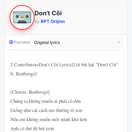
Don't Côi
by
RPT Orijinn
Translate
2 ContributorsDon’t Côi Lyrics[Lời bài hát "Don't Côi"
ft. Ronboogz]
[Chorus: Ronboogz]
Chúng ta không muốn ai phải cô đơn
Giống như cái cách em thường tô son
Nếu em không muốn môi mình khô hơn
Anh có thứ để bôi trơn