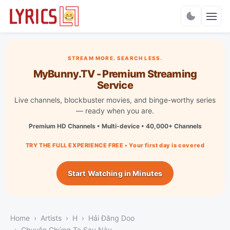
Charts
STREAM MORE. SEARCH LESS.
MyBunny.TV - Premium Streaming
Service
Live channels, blockbuster movies, and binge-worthy series
— ready when you are.
Premium HD Channels • Multi-device • 40,000+ Channels
TRY THE FULL EXPERIENCE FREE • Your first day is covered
Start Watching in Minutes
Home
Artists
H
Hải Đăng Doo
Chuyện Chúng Ta Sau Này