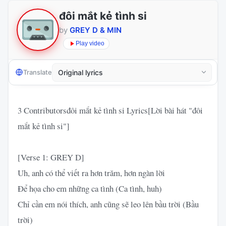
đôi mắt kẻ tình si
by
GREY D & MIN
Play video
Translate
3 Contributorsđôi mắt kẻ tình si Lyrics[Lời bài hát "đôi
mắt kẻ tình si"]
[Verse 1: GREY D]
Uh, anh có thể viết ra hơn trăm, hơn ngàn lời
Để họa cho em những ca tình (Ca tình, huh)
Chỉ cần em nói thích, anh cũng sẽ leo lên bầu trời (Bầu
trời)