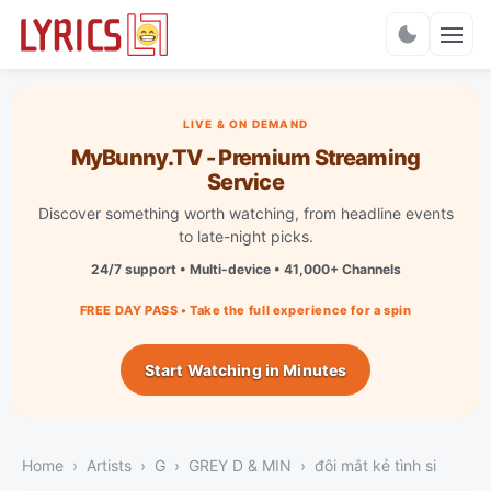
Charts
LIVE & ON DEMAND
MyBunny.TV - Premium Streaming
Service
Discover something worth watching, from headline events
to late-night picks.
24/7 support • Multi-device • 41,000+ Channels
FREE DAY PASS • Take the full experience for a spin
Start Watching in Minutes
Home
Artists
G
GREY D & MIN
đôi mắt kẻ tình si