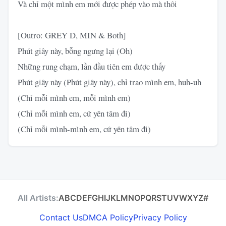
Và chỉ một mình em mới được phép vào mà thôi
[Outro: GREY D, MIN & Both]
Phút giây này, bỗng ngưng lại (Oh)
Những rung chạm, lần đầu tiên em được thấy
Phút giây này (Phút giây này), chỉ trao mình em, huh-uh
(Chỉ mỗi mình em, mỗi mình em)
(Chỉ mỗi mình em, cứ yên tâm đi)
(Chỉ mỗi mình-mình em, cứ yên tâm đi)
All Artists:
A
B
C
D
E
F
G
H
I
J
K
L
M
N
O
P
Q
R
S
T
U
V
W
X
Y
Z
#
Contact Us
DMCA Policy
Privacy Policy