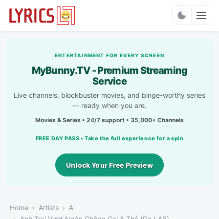
Charts
ENTERTAINMENT FOR EVERY SCREEN
MyBunny.TV - Premium Streaming
Service
Live channels, blockbuster movies, and binge-worthy series
— ready when you are.
Movies & Series • 24/7 support • 35,000+ Channels
FREE DAY PASS • Take the full experience for a spin
Unlock Your Free Preview
Home
Artists
A
Anh Trai Vượt Ngàn Chông Gai & Thỏ (Da LAB)