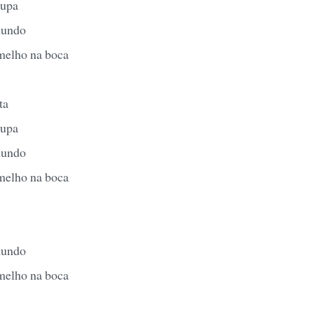
oupa
mundo
melho na boca
ta
oupa
mundo
melho na boca
mundo
melho na boca