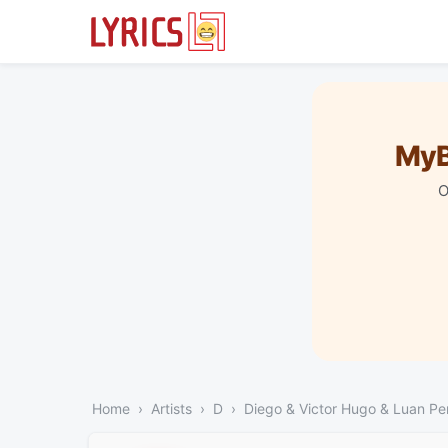
MyB
O
Home
Artists
D
Diego & Victor Hugo & Luan Per