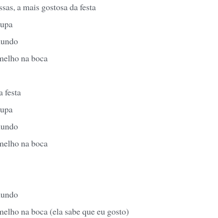
sas, a mais gostosa da festa
oupa
mundo
melho na boca
 festa
oupa
mundo
melho na boca
mundo
melho na boca (ela sabe que eu gosto)