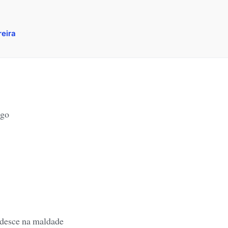
reira
ugo
 desce na maldade