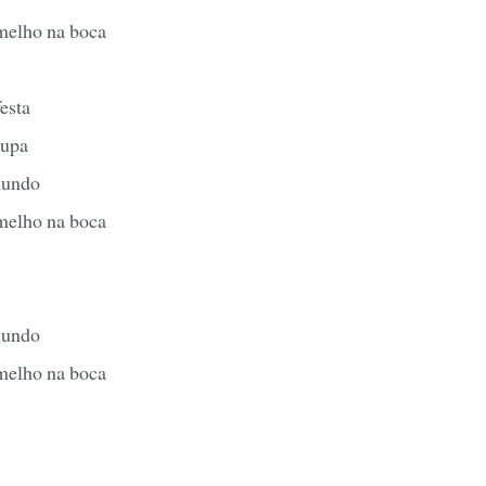
melho na boca
esta
oupa
mundo
melho na boca
mundo
melho na boca