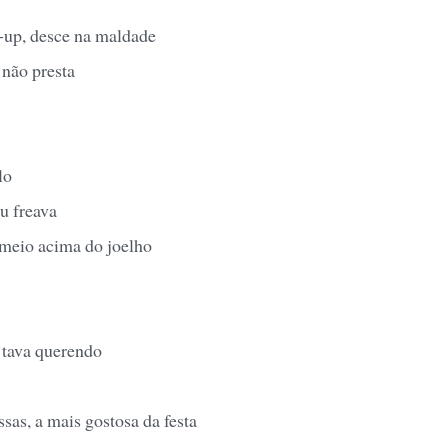
-up, desce na maldade
 não presta
lo
u freava
meio acima do joelho
 tava querendo
sas, a mais gostosa da festa