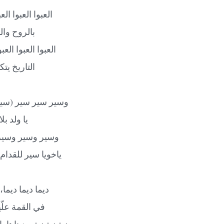
العبوا العبوا الع
بالروح والن
العبوا العبوا العبو
التاريخ يت
وسير سير سير (سير
يا ولد بل
وسير وسير وسير،
ياخويا سير للقدام
ديما ديما ديما،
في القمة علّيو
نية نية نية، بديناها ب