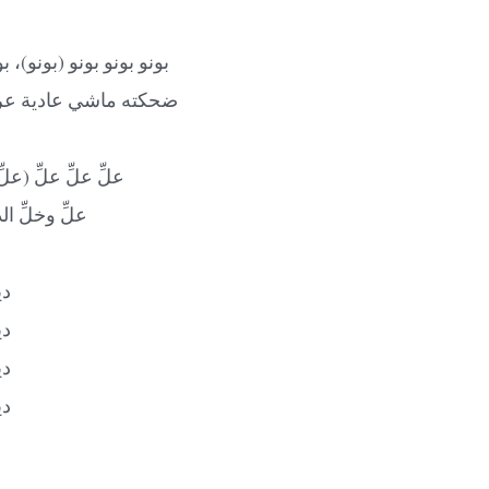
بونو بونو بونو (بونو)،
ضحكته ماشي عادية عرب
علِّ علِّ علِّ (عل
علِّ وخلِّ ال
دي
دي
دي
دي