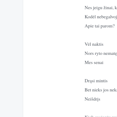
Nes jeigu žinai, k
Kodėl nebegalvoj
Apie tai parom?
Vėl naktis
Nors ryto nematę
Mes senai
Drąsi mintis
Bet nieks jos nek
Neišdrįs
Kiek svajonių nu