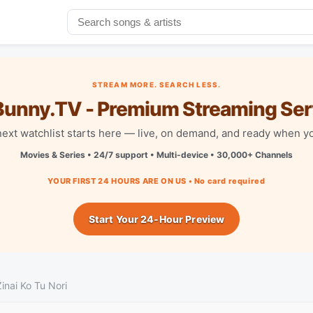
STREAM MORE. SEARCH LESS.
unny.TV - Premium Streaming Ser
next watchlist starts here — live, on demand, and ready when yo
Movies & Series • 24/7 support • Multi-device • 30,000+ Channels
YOUR FIRST 24 HOURS ARE ON US • No card required
Start Your 24-Hour Preview
inai Ko Tu Nori