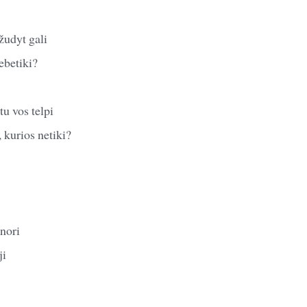
žudyt gali
ebetiki?
tu vos telpi
 kurios netiki?
 nori
ji