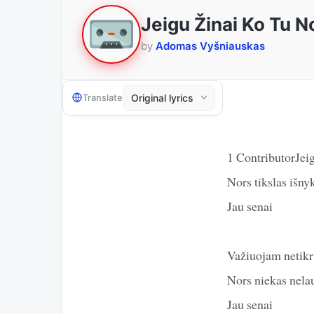
Jeigu Žinai Ko Tu N
by
Adomas Vyšniauskas
Translate
1 ContributorJei
Nors tikslas išny
Jau senai
Važiuojam netikr
Nors niekas nela
Jau senai