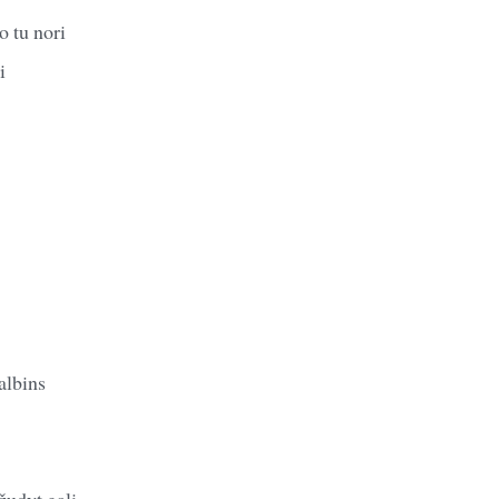
o tu nori
i
albins
žudyt gali