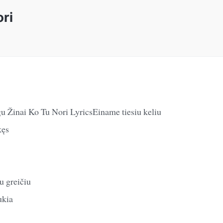
ori
gu Žinai Ko Tu Nori LyricsEiname tiesiu keliu
kęs
u greičiu
ukia