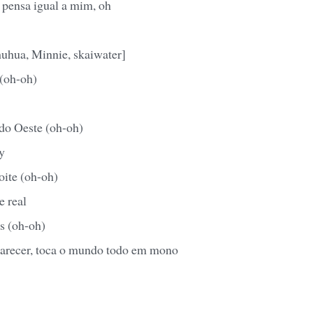
 pensa igual a mim, oh
huhua, Minnie, skaiwater]
 (oh-oh)
 do Oeste (oh-oh)
y
oite (oh-oh)
e real
s (oh-oh)
arecer, toca o mundo todo em mono