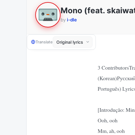
Mono (feat. skaiwa
by
i-dle
Translate
3 Contributors
(Korean)Русский
Português) Lyric
[Introdução: Min
Ooh, ooh
Mm, ah, ooh