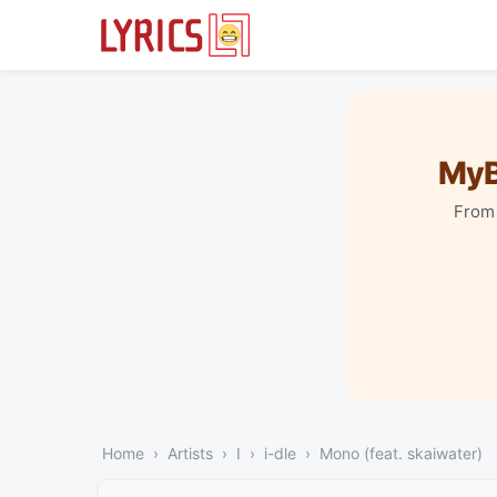
MyB
From 
Home
Artists
I
i-dle
Mono (feat. skaiwater)