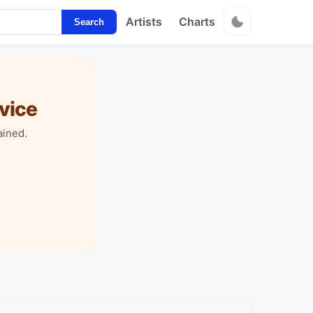
Artists
Charts
Search
vice
ained.