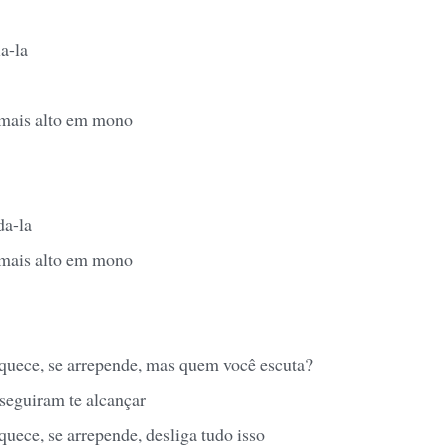
la-la
 mais alto em mono
da-la
 mais alto em mono
squece, se arrepende, mas quem você escuta?
nseguiram te alcançar
quece, se arrepende, desliga tudo isso