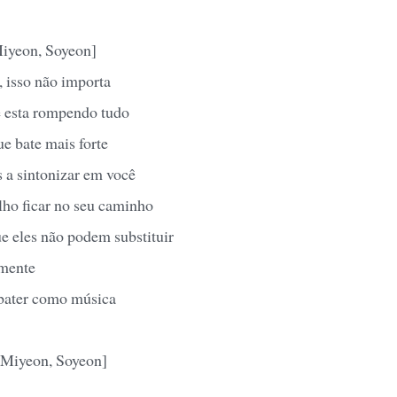
Miyeon, Soyeon]
, isso não importa
e esta rompendo tudo
ue bate mais forte
s a sintonizar em você
lho ficar no seu caminho
e eles não podem substituir
 mente
bater como música
 Miyeon, Soyeon]