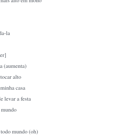
da-la
er]
a (aumenta)
tocar alto
 minha casa
e levar a festa
do mundo
 todo mundo (oh)