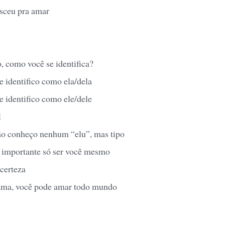
sceu pra amar
o, como você se identifica?
me identifico como ela/dela
me identifico como ele/dele
l
não conheço nenhum “elu”, mas tipo
ho importante só ser você mesmo
 certeza
ama, você pode amar todo mundo