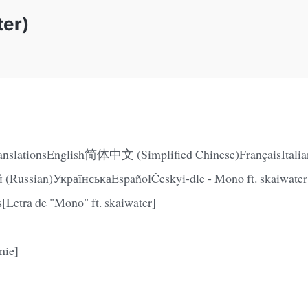
ter)
TranslationsEnglish简体中文 (Simplified Chinese)FrançaisIt
 (Russian)УкраїнськаEspañolČeskyi-dle - Mono ft. skaiwate
s[Letra de "Mono" ft. skaiwater]
nie]