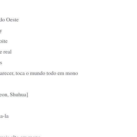
 do Oeste
y
oite
e rеal
s
arecer, toca o mundo todo em mono
eon, Shuhua]
la-la
 mais alto em mono