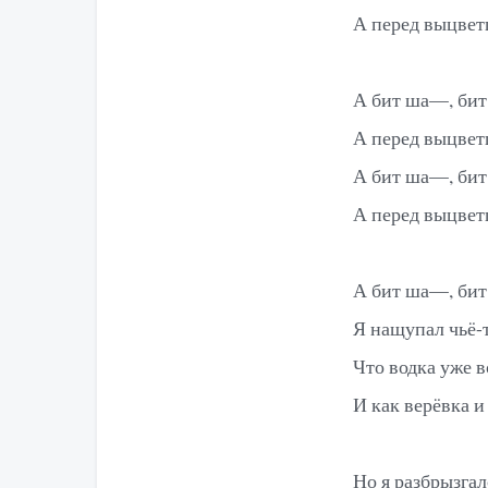
А перед выцвет
А бит ша—, бит
А перед выцвет
А бит ша—, бит
А перед выцвет
А бит ша—, бит
Я нащупал чьё-т
Что водка уже в
И как верёвка и
Но я разбрызгал