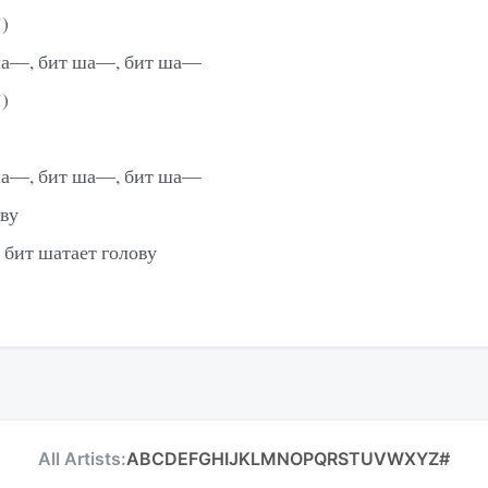
!)
ша—, бит ша—, бит ша—
!)
ша—, бит ша—, бит ша—
ову
, бит шатает голову
All Artists:
A
B
C
D
E
F
G
H
I
J
K
L
M
N
O
P
Q
R
S
T
U
V
W
X
Y
Z
#