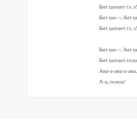
Бит шатает (э, э
Бит ша—, бит 
Бит шатает (э, э
Бит ша—, бит 
Бит шатает гол
Ава-а-ава-а-ава
А-а, псина!