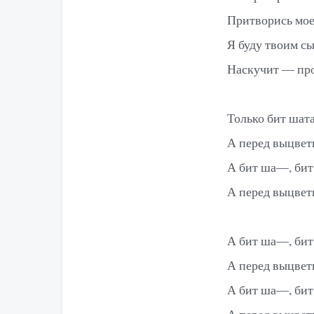
Притворись мое
Я буду твоим сы
Наскучит — про
Только бит шата
А перед выцвет
А бит ша—, бит
А перед выцвет
А бит ша—, бит
А перед выцвет
А бит ша—, бит
А перед выцвет