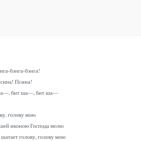
энга-бэнга-бэнга!
Псина! Псина!
ша—, бит ша—, бит ша—
ву, голову мою
шей иконою Господа молю
 шатает голову, голову мою