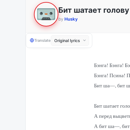
Бит шатает голову
by
Husky
Translate
Бэнга! Бэнга! Б
Бэнга! Псина! 
Бит ша—, бит 
Бит шатает голо
А перед выцвет
А бит ша—, бит