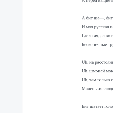
А бит ша—, бит 
И моя русская п
Где я глядел во
Бесконечные тр
Uh, на расстоян
Uh, шмонай мою
Uh, там только 
Маленькие люди
Бит шатает голо