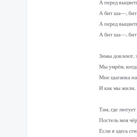
А перед выцвет
А бит ша—, бит
А перед выцвет
А бит ша—, бит
Зимы довлеют, 
Мы умрём, когд
Мне цыганка на
И как мы жили, 
Там, где лютует
Постель моя чёр
Если я здесь сг