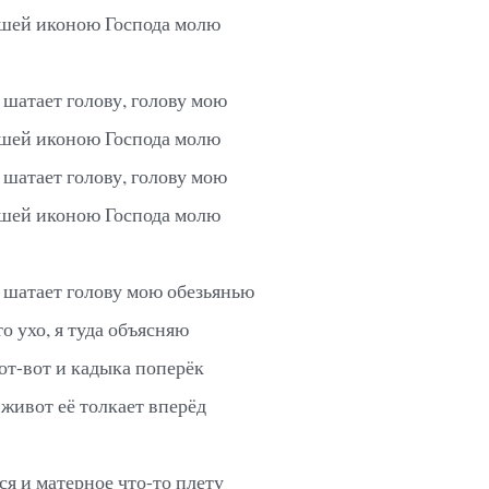
шей иконою Господа молю
 шатает голову, голову мою
шей иконою Господа молю
 шатает голову, голову мою
шей иконою Господа молю
 шатает голову мою обезьянью
о ухо, я туда объясняю
от-вот и кадыка поперёк
 живот её толкает вперёд
ся и матерное что-то плету