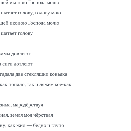
шей иконою Господа молю
 шатает голову, голову мою
шей иконою Господа молю
 шатает голову
зимы довлеют
а сиги дотлеют
гадала две стекляшки коньяка
как попало, так и ляжем кое-как
 зима, мародёрствуя
ная, земля моя чёрствая
ину, как жил — бедно и глупо