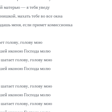
й матерью — я тебя уведу
нишкой, махать тебе во все окна
дашь меня, если примет комиссионка
ет голову, голову мою
шей иконою Господа молю
 шатает голову, голову мою
шей иконою Господа молю
 шатает голову, голову мою
шей иконою Господа молю
 шатает голову, голову мою
шей иконою Господа молю