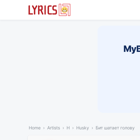
MyB
Home
Artists
H
Husky
Бит шатает голову