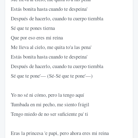
Estás bonita hasta cuando te despeina'
Después de hacerlo, cuando tu cuerpo tiembla
Sé que te pones tierna
Que por eso eres mi reina
Me lleva al cielo, me quita to'a las pena'
Estás bonita hasta cuando te despeina'
Después de hacerlo, cuando tu cuerpo tiembla
Sé que te pone'— (Sé-Sé que te pone'—)
Yo no sé ni cómo, pero la tengo aquí
Tumbada en mi pecho, me siento frágil
Tengo miedo de no ser suficiente pa' ti
Eras la princesa 'e papi, pero ahora eres mi reina